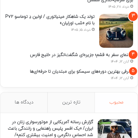
برای سرمایه‌گذاری مطمئن
خرداد 28, 1405
تولد یک شاهکار مینیاتوری / اولین دِ توماسو P۷۲
با نام «شب اورلیان»
خرداد 15, 1405
راهنمای سفر به قشم؛ جزیره‌ای شگفت‌انگیز در خلیج فارس
آبان 12, 1404
معرفی بهترین دوره‌های سیسکو برای مبتدیان تا حرفه‌ای‌ها
آبان 12, 1404
محبوب
تازه ترین
دیدگاه ها
گزارش رسانه آمریکایی از موتورسواری زنان در
ایران/ «یک افسر پلیس راهنمایی و رانندگی باعث
شد احساس دلگرمی و امنیت بیشتری کنم»/