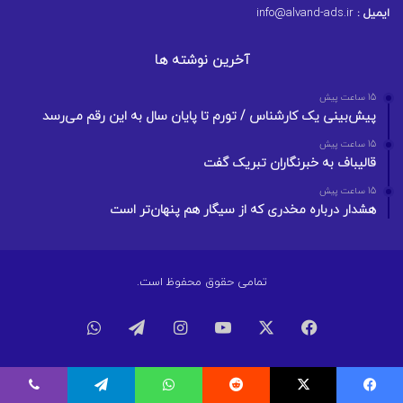
ایمیل :
info@alvand-ads.ir
آخرین نوشته ها
15 ساعت پیش
پیش‌بینی یک کارشناس / تورم تا پایان سال به این رقم می‌رسد
15 ساعت پیش
قالیباف به خبرنگاران تبریک گفت
15 ساعت پیش
هشدار درباره مخدری که از سیگار هم پنهان‌تر است
تمامی حقوق محفوظ است.
فیسبوک
ایکس
یوتیوب
اینستاگرام
تلگرام
واتس
آپ
یسبوک
ایکس
Reddit
واتس آپ
تلگرام
وایبر