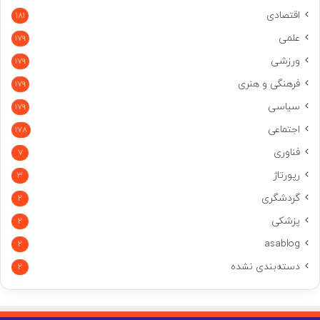
اقتصادی
181
علمی
179
ورزشی
179
فرهنگی و هنری
179
سیاسی
179
اجتماعی
178
فناوری
7
رپورتاژ
3
گردشگری
2
پزشکی
2
asablog
2
دسته‌بندی نشده
2