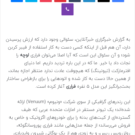
وایبر
به گزارش خبرگزاری خبرآنلاین، سئوالی وجود دارد که ارزش پرسیدن
دارد، آن هم قبل از اینکه کسی دست به کار استفاده از فیبر کربن
شود؛ و آن سئوال این است که آیا اصلا می‌توان فراری
لوچه
را
نجات داد یا خیر. ما که در این باره تردید داریم. اما دنیای
افترمارکت (تیونینگ) که هیچوقت عادت ندارد منتظر اجازه بماند،
از همین حالا دست به کار شده و اتودهایی را برای بازطراحی ساختار
بحث‌برانگیز این مدل ۵ نفره
فراری
آغاز کرده است.
این رندرهای گرافیکی از سوی شرکت «ونیوم» (Venuum) ارائه
شده‌اند؛ یک تیونر مستقر در امارات متحده عربی که طیف
گسترده‌ای از کیت‌های بدنه را برای خودروهای اگزوتیک و خاص به
فروش می‌رساند؛ از جمله مدل‌هایی مانند فراری پوروسانگوئه،
رولزرویس ریس، و به زودی هم از یک بوگاتی شیرون وایدبادی