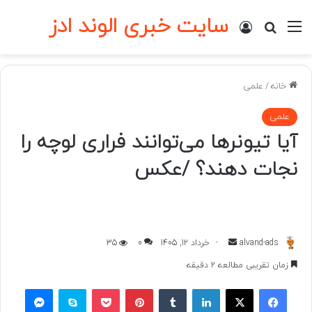
سایت خبری الوند ادز
منو
ورود
جستجو برای
خانه
/
علمی
علمی
آیا تیونرها می‌توانند فراری لوچه را
نجات دهند؟ /عکس
ارسال
alvand-ads
خرداد 12, 1405
0
35
به
زمان تقریبی مطالعه 2 دقیقه
ایمیل
فیسبوک
ایکس
لینکداین
تامبلر
پینتریست
پاکت
اسکایپ
مسنجر