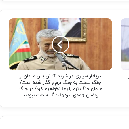
دریادار
سیاری:
در
شرایط
آتش
بس
میدان
از
جنگ
سخت
دریادار سیاری: در شرایط آتش بس میدان از
به
جنگ سخت به جنگ نرم واگذار شده است/
جنگ
میدان جنگ نرم را رها نخواهیم کرد/ در جنگ
نرم
رمضان همه‌ی نبردها جنگ سخت نبودند
واگذار
شده
است/
میدان
جنگ