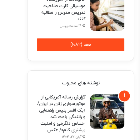
موسیقی کارت صلاحیت
تدریس مدرس را مطالبه
کنند
14 ساعت پیش
همه (1082)
نوشته های محبوب
گزارش رسانه آمریکایی از
موتورسواری زنان در ایران/
«یک افسر پلیس راهنمایی
و رانندگی باعث شد
احساس دلگرمی و امنیت
بیشتری کنم»/ عکس
آبان 22, 1404