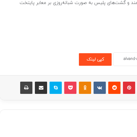
د و گشت‌های پلیس به صورت شبانه‌روزی بر معابر پایتخت
کپی لینک
امبلر
پینتریست
Reddit
VKontakte
پاکت
Odnoklassniki
اسکایپ
اشتراک گذاری با ایمیل
چاپ