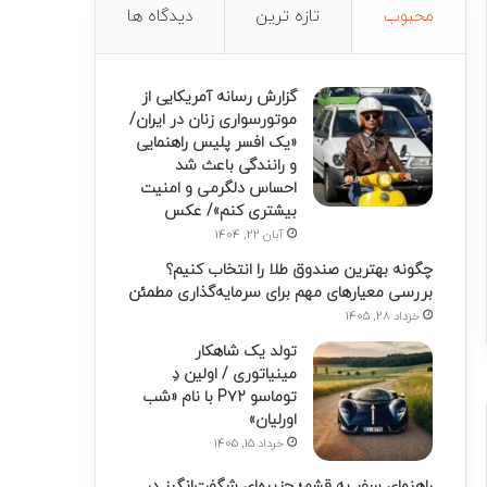
محبوب
تازه ترین
دیدگاه ها
گزارش رسانه آمریکایی از
موتورسواری زنان در ایران/
«یک افسر پلیس راهنمایی
و رانندگی باعث شد
احساس دلگرمی و امنیت
بیشتری کنم»/ عکس
آبان 22, 1404
چگونه بهترین صندوق طلا را انتخاب کنیم؟
بررسی معیارهای مهم برای سرمایه‌گذاری مطمئن
خرداد 28, 1405
تولد یک شاهکار
مینیاتوری / اولین دِ
توماسو P۷۲ با نام «شب
اورلیان»
خرداد 15, 1405
راهنمای سفر به قشم؛ جزیره‌ای شگفت‌انگیز در