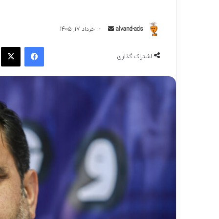
ارسال
alvand-ads
خرداد 17, 1405
به
فیسبوک
ا
ایمیل
اشتراک گذاری