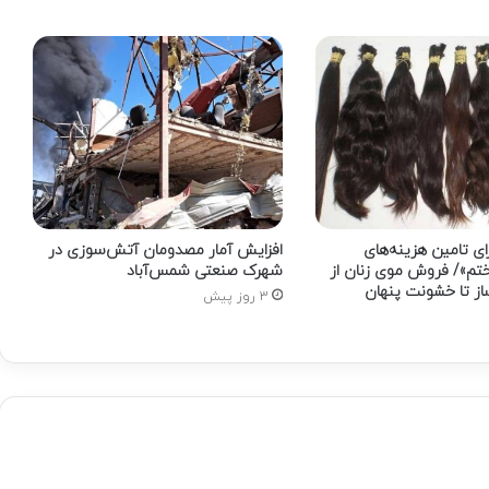
نرم
را
رها
نخواهیم
کرد/
در
جنگ
رمضان
همه‌ی
نبردها
جنگ
رای تامین هزینه‌های
افزایش آمار مصدومان آتش‌سوزی در
سخت
م»/ فروش موی زنان از
شهرک صنعتی شمس‌آباد
نبودند
ز تا خشونت پنهان
3 روز پیش