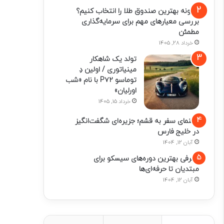
چگونه بهترین صندوق طلا را انتخاب کنیم؟
بررسی معیارهای مهم برای سرمایه‌گذاری
مطمئن
خرداد 28, 1405
تولد یک شاهکار
مینیاتوری / اولین دِ
توماسو P۷۲ با نام «شب
اورلیان»
خرداد 15, 1405
راهنمای سفر به قشم؛ جزیره‌ای شگفت‌انگیز
در خلیج فارس
آبان 12, 1404
معرفی بهترین دوره‌های سیسکو برای
مبتدیان تا حرفه‌ای‌ها
آبان 12, 1404