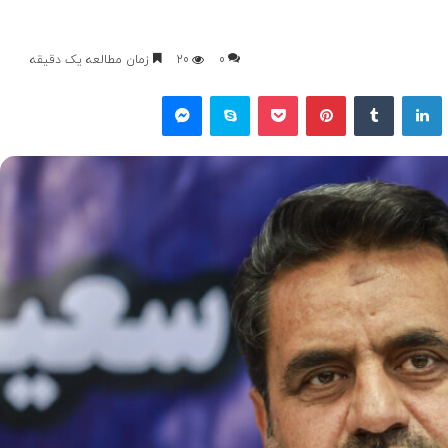
0
20
زمان مطالعه یک دقیقه
یکس
لینکداین
تامبلر
پینتریست
پاکت
اسکایپ
مسنجر