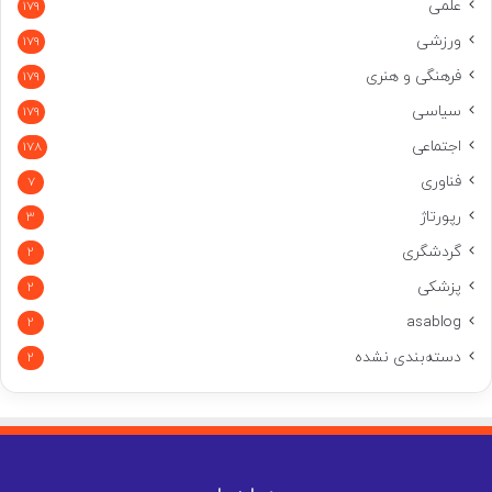
علمی
179
ورزشی
179
فرهنگی و هنری
179
سیاسی
179
اجتماعی
178
فناوری
7
رپورتاژ
3
گردشگری
2
پزشکی
2
asablog
2
دسته‌بندی نشده
2