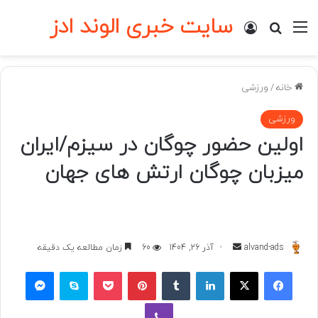
سایت خبری الوند ادز
منو
ورود
جستجو برای
خانه
/
ورزشی
ورزشی
اولین حضور چوگان در سیزم/ایران
میزبان چوگان ارتش های جهان
ارسال
alvand-ads
آذر 26, 1404
60
زمان مطالعه یک دقیقه
به
فیسبوک
ایکس
لینکداین
تامبلر
پینتریست
پاکت
اسکایپ
مسنجر
ایمیل
وایبر