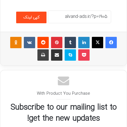
کپی لینک
فیسبوک
ایکس
لینکداین
تامبلر
پینتریست
Reddit
VKontakte
assniki
پاکت
اسکایپ
اشتراک گذاری با ایمیل
چاپ
With Product You Purchase
Subscribe to our mailing list to
get the new updates!