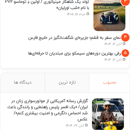
تولد یک شاهکار مینیاتوری / اولین دِ توماسو P۷۲
با نام «شب اورلیان»
خرداد 15, 1405
راهنمای سفر به قشم؛ جزیره‌ای شگفت‌انگیز در خلیج فارس
آبان 12, 1404
معرفی بهترین دوره‌های سیسکو برای مبتدیان تا حرفه‌ای‌ها
آبان 12, 1404
محبوب
تازه ترین
دیدگاه ها
گزارش رسانه آمریکایی از موتورسواری زنان در
ایران/ «یک افسر پلیس راهنمایی و رانندگی باعث
شد احساس دلگرمی و امنیت بیشتری کنم»/
عکس
آبان 22, 1404