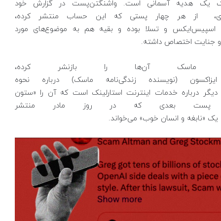
، حساب XFreeze برای ماسک یک هدیه آسمانی است. واشنگتن‌پست در گزارش خود
ری، از هر چهار پستی که این حساب منتشر کرده،
اسپیس‌ایکس و تسلا بوده و بقیه هم به موضوع‌های مورد
 و جنایت اختصاص داشته.
اخیر XFreeze که ماسک آن‌ها را بازنشر کرده،
سون (نویسنده زندگی‌نامه ماسک) درباره نحوه
گر درباره خدمات اینترنت استارلینک است که آن را «ستون
 و پست بعدی که در روز مادر منتشر
ک «نابغه و انسان خوب» می‌خواند.