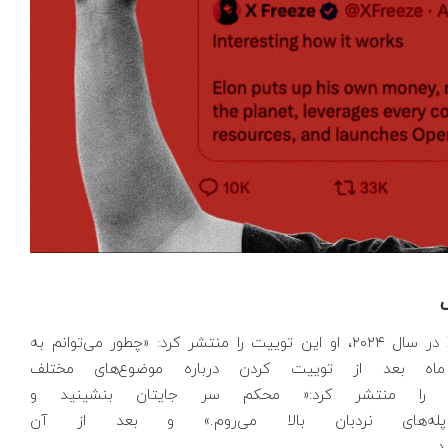
ک
مدت کوتاهی بعد از ایجاد حساب کاربری XFreeze در سال ۲۰۲۴، او این توییت را منتشر کرد: «چطور می‌توانم به
رسم؟» او چند ماه بعد از توییت کردن درباره موضوع‌های مختلف
م را منتشر کرد:« محکم سر جایتان بنشینید و
ه‌های نردبان بالا می‌روم.» و بعد از آن
د.