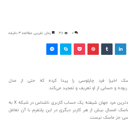
0
38
زمان تقریبی مطالعه 3 دقیقه
یکس
لینکداین
تامبلر
پینتریست
پاکت
اسکایپ
مسنجر
سک اخیرا فرد چاپلوسی را پیدا کرده که حتی از مدل
ده و حسابی از او تعریف و تمجید می‌کند.
بر اساس تحلیل جدید نشریه واشنگتن‌پست، ثروتمندترین مرد جهان شیفته یک حساب کاربری ناشناس در شبکه X به
ت که ماسک امسال بیش از هر کاربر دیگری در این پلتفرم با آن تعامل