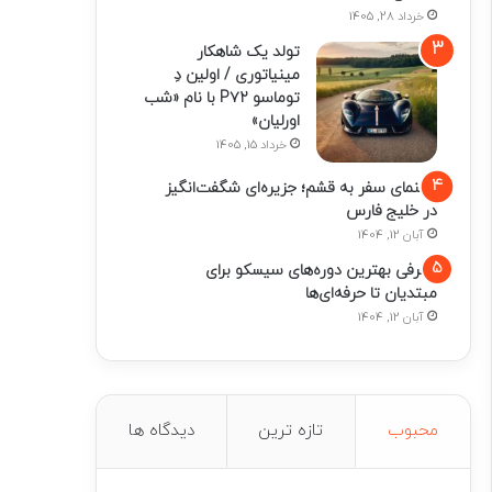
خرداد 28, 1405
تولد یک شاهکار
مینیاتوری / اولین دِ
توماسو P۷۲ با نام «شب
اورلیان»
خرداد 15, 1405
راهنمای سفر به قشم؛ جزیره‌ای شگفت‌انگیز
در خلیج فارس
آبان 12, 1404
معرفی بهترین دوره‌های سیسکو برای
مبتدیان تا حرفه‌ای‌ها
آبان 12, 1404
محبوب
تازه ترین
دیدگاه ها