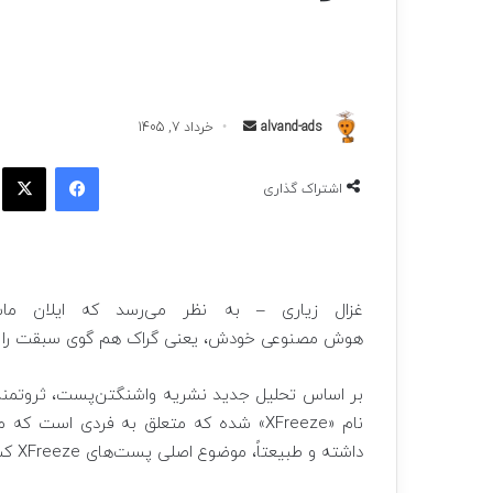
ارسال
alvand-ads
خرداد 7, 1405
به
فیسبوک
ا
ایمیل
اشتراک گذاری
غزال زیاری – به نظر می‌رسد که ایلان ما
هوش مصنوعی خودش، یعنی گراک هم گوی سبقت را ربو
نام «XFreeze» شده که متعلق به فردی اس
داشته و طبیعتاً، موضوع اصلی پست‌های XFreeze کسی جز ماسک نیست.