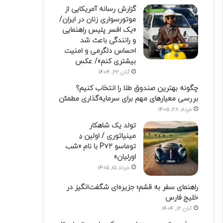
گزارش رسانه آمریکایی از
موتورسواری زنان در ایران/
«یک افسر پلیس راهنمایی
و رانندگی باعث شد
احساس دلگرمی و امنیت
بیشتری کنم»/ عکس
آبان 22, 1404
چگونه بهترین صندوق طلا را انتخاب کنیم؟
بررسی معیارهای مهم برای سرمایه‌گذاری مطمئن
خرداد 28, 1405
تولد یک شاهکار
مینیاتوری / اولین دِ
توماسو P۷۲ با نام «شب
اورلیان»
خرداد 15, 1405
راهنمای سفر به قشم؛ جزیره‌ای شگفت‌انگیز در
خلیج فارس
آبان 12, 1404