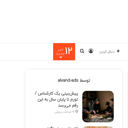
12
خبر
ورود
جستجو برای
دنبال کردن
جدید
توسط alvand-ads
پیش‌بینی یک کارشناس /
تورم تا پایان سال به این
رقم می‌رسد
17 ساعت پیش