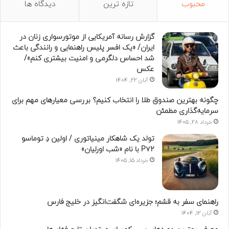
محبوب
تازه ترین
دیدگاه ها
گزارش رسانه آمریکایی از موتورسواری زنان در
ایران/ «یک افسر پلیس راهنمایی و رانندگی باعث
شد احساس دلگرمی و امنیت بیشتری کنم»/
عکس
آبان 22, 1404
چگونه بهترین صندوق طلا را انتخاب کنیم؟ بررسی معیارهای مهم برای
سرمایه‌گذاری مطمئن
خرداد 28, 1405
تولد یک شاهکار مینیاتوری / اولین دِ توماسو
P۷۲ با نام «شب اورلیان»
خرداد 15, 1405
راهنمای سفر به قشم؛ جزیره‌ای شگفت‌انگیز در خلیج فارس
آبان 12, 1404