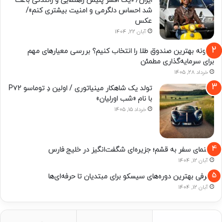
ایران/ «یک افسر پلیس راهنمایی و رانندگی باعث
شد احساس دلگرمی و امنیت بیشتری کنم»/
عکس
آبان 22, 1404
چگونه بهترین صندوق طلا را انتخاب کنیم؟ بررسی معیارهای مهم
برای سرمایه‌گذاری مطمئن
خرداد 28, 1405
تولد یک شاهکار مینیاتوری / اولین دِ توماسو P۷۲
با نام «شب اورلیان»
خرداد 15, 1405
راهنمای سفر به قشم؛ جزیره‌ای شگفت‌انگیز در خلیج فارس
آبان 12, 1404
معرفی بهترین دوره‌های سیسکو برای مبتدیان تا حرفه‌ای‌ها
آبان 12, 1404