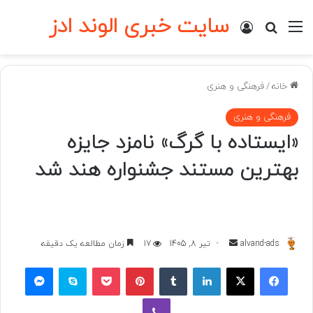
سایت خبری الوند ادز
منو
ورود
جستجو برای
خانه
/
فرهنگی و هنری
فرهنگی و هنری
«ایستاده با گرگ» نامزد جایزه
بهترین مستند جشنواره هند شد
ارسال
alvand-ads
تیر 8, 1405
17
زمان مطالعه یک دقیقه
به
فیسبوک
ایکس
لینکداین
تامبلر
پینتریست
پاکت
اسکایپ
مسنجر
ایمیل
وایبر