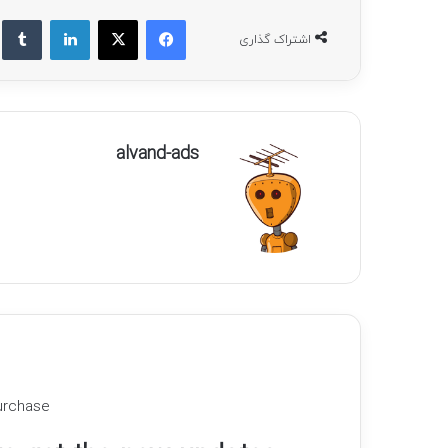
فیسبوک
ایکس
لینکداین
ت
اشتراک گذاری
alvand-ads
urchase