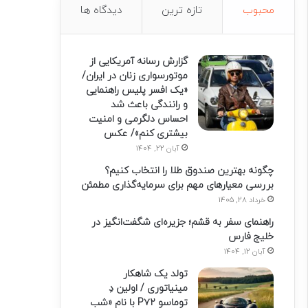
محبوب
تازه ترین
دیدگاه ها
گزارش رسانه آمریکایی از
موتورسواری زنان در ایران/
«یک افسر پلیس راهنمایی
و رانندگی باعث شد
احساس دلگرمی و امنیت
بیشتری کنم»/ عکس
آبان 22, 1404
چگونه بهترین صندوق طلا را انتخاب کنیم؟
بررسی معیارهای مهم برای سرمایه‌گذاری مطمئن
خرداد 28, 1405
راهنمای سفر به قشم؛ جزیره‌ای شگفت‌انگیز در
خلیج فارس
آبان 12, 1404
تولد یک شاهکار
مینیاتوری / اولین دِ
توماسو P۷۲ با نام «شب