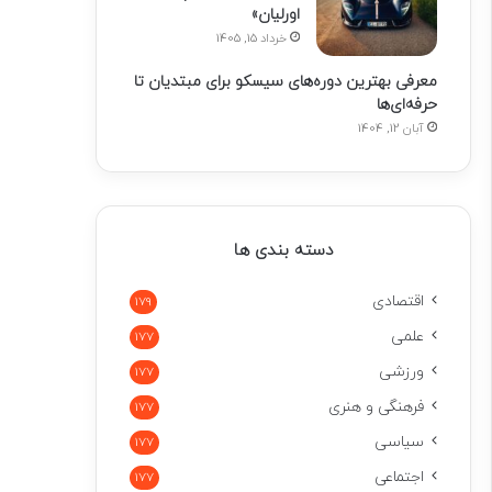
اورلیان»
خرداد 15, 1405
معرفی بهترین دوره‌های سیسکو برای مبتدیان تا
حرفه‌ای‌ها
آبان 12, 1404
دسته بندی ها
اقتصادی
179
علمی
177
ورزشی
177
فرهنگی و هنری
177
سیاسی
177
اجتماعی
177