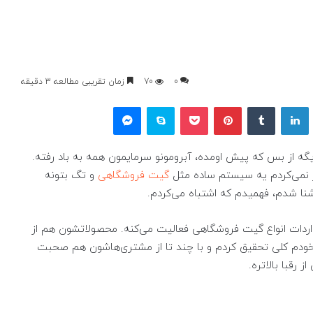
0
70
زمان تقریبی مطالعه 3 دقیقه
یکس
لینکداین
تامبلر
پینتریست
پاکت
اسکایپ
مسنجر
یگه از بس که پیش اومده، آبرومونو سرمایمون همه به باد رفته.
ر نمی‌کردم یه سیستم ساده مثل
گیت فروشگاهی
و تگ بتونه
آشنا شدم، فهمیدم که اشتباه می‌کردم.
ه واردات انواع گیت فروشگاهی فعالیت می‌کنه. محصولاتشون هم از
خودم کلی تحقیق کردم و با چند تا از مشتری‌هاشون هم صحبت
 رقبا بالاتره.