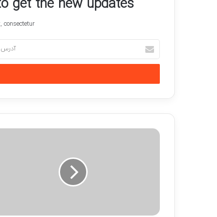
 to get the new updates!
 consectetur.
آدرس
ایمیل
خود
را
وارد
کنید
مراحل
طراحی
رابط
کاربری
UI
اپلیکیشن
موبایل