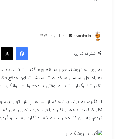
ارسال
alvand-ads
آبان 12, 1404
به
فیسبوک
ا
ایمیل
اشتراک گذاری
یه روز یه فروشنده‌ی باسابقه بهم گفت: “آقا، دزدی د
یه راه حل اساسی میخوایم.” راستش تا اون موقع فک
انقدر تاثیرگذار باشه. اما وقتی با محصولات آوانگارد 
آوانگارد، یه برند ایرانیه که از سال‌ها پیش تو زمین
نظر کیفیت و هم از نظر طراحی، حرف ندارن. من که 
کردم، به این نتیجه رسیدم که آوانگارد یه سر و گردن از