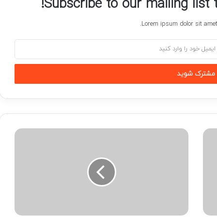
Subscribe to our mailing list
Lorem ipsum dolor sit amet,
موسسه
دادوکیل
برای
امور
حقوقی
و
کیفری