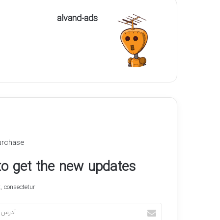
alvand-ads
urchase
 to get the new updates!
 consectetur.
آدرس
ایمیل