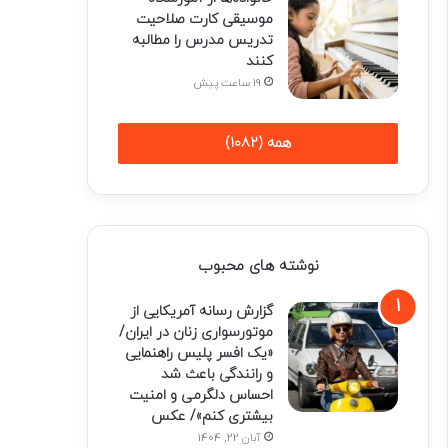
موسیقی کارت صلاحیت
تدریس مدرس را مطالبه
کنند
19 ساعت پیش
همه (1082)
نوشته های محبوب
گزارش رسانه آمریکایی از
موتورسواری زنان در ایران/
«یک افسر پلیس راهنمایی
و رانندگی باعث شد
احساس دلگرمی و امنیت
بیشتری کنم»/ عکس
آبان 22, 1404