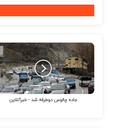
خود
را
وارد
کنید
جاده
چالوس
دوطرفه
شد
-
خبرآنلاین
جاده چالوس دوطرفه شد - خبرآنلاین