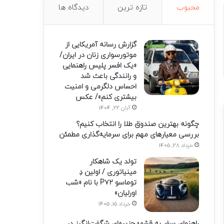
محبوب
تازه ترین
دیدگاه ها
گزارش رسانه آمریکایی از
موتورسواری زنان در ایران/
«یک افسر پلیس راهنمایی
و رانندگی باعث شد
احساس دلگرمی و امنیت
بیشتری کنم»/ عکس
آبان 22, 1404
چگونه بهترین صندوق طلا را انتخاب کنیم؟
بررسی معیارهای مهم برای سرمایه‌گذاری مطمئن
خرداد 28, 1405
تولد یک شاهکار
مینیاتوری / اولین دِ
توماسو P۷۲ با نام «شب
اورلیان»
خرداد 15, 1405
راهنمای سفر به قشم؛ جزیره‌ای شگفت‌انگیز در