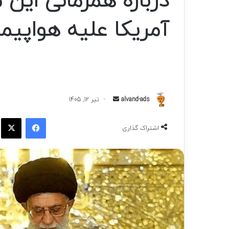
درباره همزمانی این 
آمریکا علیه هواپیم
ارسال
alvand-ads
تیر 12, 1405
به
فیسبوک
ا
ایمیل
اشتراک گذاری