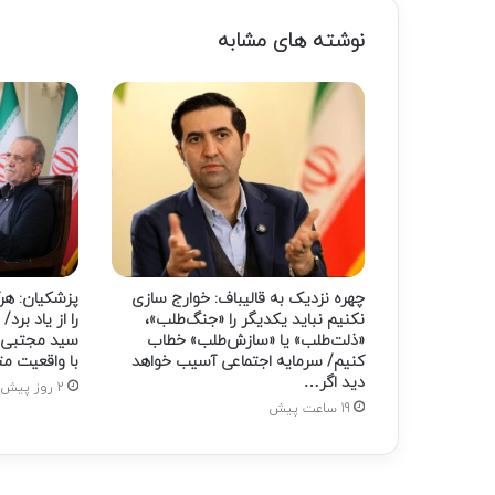
نوشته های مشابه
چهره نزدیک به قالیباف: خوارج سازی
پزشکیان: هرگ
نکنیم نباید یکدیگر را «جنگ‌طلب»،
را از یاد برد/
«ذلت‌طلب» یا «سازش‌طلب» خطاب
سید مجتبی خ
کنیم/ سرمایه اجتماعی آسیب خواهد
با واقعیت م
دید اگر…
2 روز پیش
19 ساعت پیش