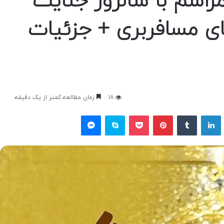
مراسم با سالروز جنایت
ای مسافربری + جزئیات
18
زمان مطالعه کمتر از یک دقیقه
یکس
لینکداین
تامبلر
پینتریست
پاکت
اسکایپ
مسنجر