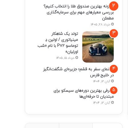
چگونه بهترین صندوق طلا را انتخاب کنیم؟
بررسی معیارهای مهم برای سرمایه‌گذاری
مطمئن
خرداد 28, 1405
تولد یک شاهکار
مینیاتوری / اولین دِ
توماسو P۷۲ با نام «شب
اورلیان»
خرداد 15, 1405
راهنمای سفر به قشم؛ جزیره‌ای شگفت‌انگیز
در خلیج فارس
آبان 12, 1404
معرفی بهترین دوره‌های سیسکو برای
مبتدیان تا حرفه‌ای‌ها
آبان 12, 1404