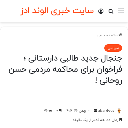
سایت خبری الوند ادز
منو
ورود
جستجو برای
خانه
/
سیاسی
سیاسی
جنجال جدید طالبی دارستانی ؛
فراخوان برای محاکمه مردمی حسن
روحانی !
ارسال
alvand-ads
بهمن 26, 1404
0
36
به
زمان مطالعه کمتر از یک دقیقه
ایمیل