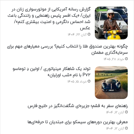
گزارش رسانه آمریکایی از موتورسواری زنان در
ایران/ «یک افسر پلیس راهنمایی و رانندگی باعث
شد احساس دلگرمی و امنیت بیشتری کنم»/
عکس
آبان 22, 1404
چگونه بهترین صندوق طلا را انتخاب کنیم؟ بررسی معیارهای مهم برای
سرمایه‌گذاری مطمئن
خرداد 28, 1405
تولد یک شاهکار مینیاتوری / اولین دِ توماسو
P۷۲ با نام «شب اورلیان»
خرداد 15, 1405
راهنمای سفر به قشم؛ جزیره‌ای شگفت‌انگیز در خلیج فارس
آبان 12, 1404
معرفی بهترین دوره‌های سیسکو برای مبتدیان تا حرفه‌ای‌ها
آبان 12, 1404