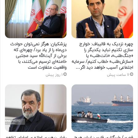
چهره نزدیک به قالیباف: خوارج
پزشکیان: هرگز نمی‌توان حوادث
سازی نکنیم نباید یکدیگر را
دی‌ماه را از یاد برد/ چهره‌ای که
«جنگ‌طلب»، «ذلت‌طلب» یا
برخی از آیت‌الله سید مجتبی
«سازش‌طلب» خطاب کنیم/ سرمایه
خامنه‌ای ترسیم می‌کنند، با
اجتماعی آسیب خواهد دید اگر…
واقعیت متفاوت است
11 ساعت پیش
1 روز پیش
فوری/ خبرگزاری فارس: ایران هیچ
رضایی:رهبری اجازه ی امضای تفاهم