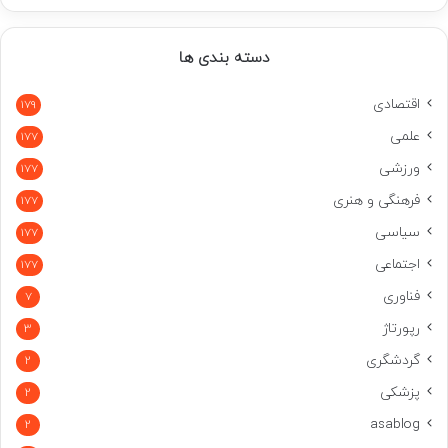
دسته بندی ها
اقتصادی
179
علمی
177
ورزشی
177
فرهنگی و هنری
177
سیاسی
177
اجتماعی
177
فناوری
7
رپورتاژ
3
گردشگری
2
پزشکی
2
asablog
2