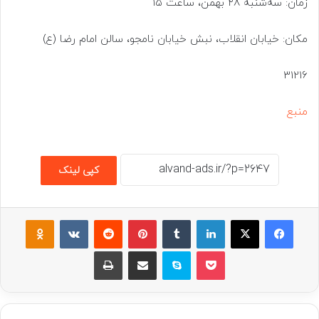
زمان: سه‌شنبه ۲۸ بهمن، ساعت ۱۵
مکان: خیابان انقلاب، نبش خیابان نامجو، سالن امام رضا (ع)
31216
منبع
کپی لینک
فیسبوک
ایکس
لینکداین
تامبلر
پینتریست
Reddit
VKontakte
assniki
پاکت
اسکایپ
اشتراک گذاری با ایمیل
چاپ