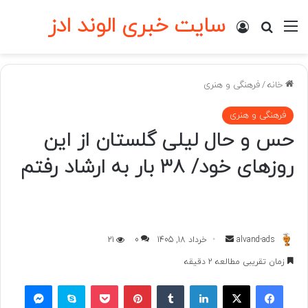
سایت خبری الوند ادز
منو
ورود
جستجو برای
خانه
/
فرهنگی و هنری
فرهنگی و هنری
حس و حال لیلی گلستان از این
روزهای خود/ ۳۸ بار به ارشاد رفتم
ارسال
alvand-ads
خرداد 18, 1405
0
21
به
زمان تقریبی مطالعه 2 دقیقه
ایمیل
فیسبوک
ایکس
لینکداین
تامبلر
پینتریست
پاکت
اسکایپ
مسنجر