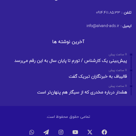
تلفن :
0914.411.85.33
ایمیل :
info@alvand-ads.ir
آخرین نوشته ها
11 ساعت پیش
پیش‌بینی یک کارشناس / تورم تا پایان سال به این رقم می‌رسد
11 ساعت پیش
قالیباف به خبرنگاران تبریک گفت
11 ساعت پیش
هشدار درباره مخدری که از سیگار هم پنهان‌تر است
تمامی حقوق محفوظ است.
فیسبوک
ایکس
یوتیوب
اینستاگرام
تلگرام
واتس