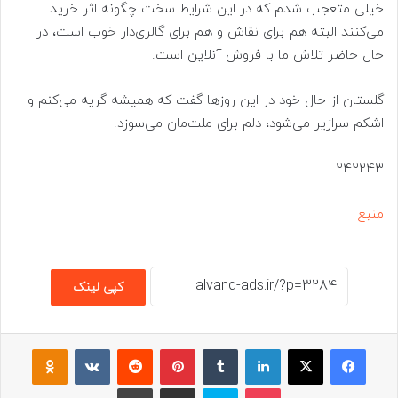
خیلی متعجب شدم که در این شرایط سخت چگونه اثر خرید
می‌کنند البته هم برای نقاش و هم برای گالری‌دار خوب است، در
حال حاضر تلاش ما با فروش آنلاین است.
گلستان از حال خود در این روزها گفت که همیشه گریه می‌کنم و
اشکم سرازیر می‌شود، دلم برای ملت‌مان می‌سوزد.
۲۴۲۲۴۳
منبع
کپی لینک
فیسبوک
ایکس
لینکداین
تامبلر
پینتریست
Reddit
VKontakte
assniki
پاکت
اسکایپ
اشتراک گذاری با ایمیل
چاپ