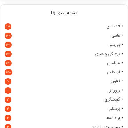
دسته بندی ها
اقتصادی
181
علمی
179
ورزشی
179
فرهنگی و هنری
179
سیاسی
179
اجتماعی
178
فناوری
7
رپورتاژ
3
گردشگری
2
پزشکی
2
asablog
2
دسته‌بندی نشده
2