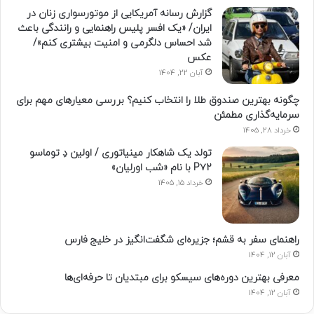
گزارش رسانه آمریکایی از موتورسواری زنان در
ایران/ «یک افسر پلیس راهنمایی و رانندگی باعث
شد احساس دلگرمی و امنیت بیشتری کنم»/
عکس
آبان 22, 1404
چگونه بهترین صندوق طلا را انتخاب کنیم؟ بررسی معیارهای مهم برای
سرمایه‌گذاری مطمئن
خرداد 28, 1405
تولد یک شاهکار مینیاتوری / اولین دِ توماسو
P۷۲ با نام «شب اورلیان»
خرداد 15, 1405
راهنمای سفر به قشم؛ جزیره‌ای شگفت‌انگیز در خلیج فارس
آبان 12, 1404
معرفی بهترین دوره‌های سیسکو برای مبتدیان تا حرفه‌ای‌ها
آبان 12, 1404