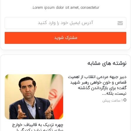
Lorem ipsum dolor sit amet, consectetur.
آدرس
ایمیل
خود
را
وارد
کنید
نوشته های مشابه
دبیر جبهه مردمی انقلاب از اهمیت
قصاص و خون خواهی رهبر شهید
گفت؛ برای بازگرداندن گذشته
نیست، بلکه…
1 ساعت پیش
چهره نزدیک به قالیباف: خوارج
سازی نکنیم نباید یکدیگر را