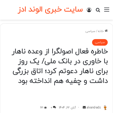
سایت خبری الوند ادز
منو
ورود
جستجو برای
خانه
/
سیاسی
سیاسی
خاطره فعال اصولگرا از وعده ناهار
با خاوری در بانک ملی/ یک روز
برای ناهار دعوتم کرد؛ اتاق بزرگی
داشت و چفیه هم انداخته بود
ارسال
alvand-ads
آبان 22, 1404
0
62