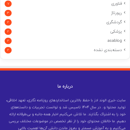
فناوری
7
رپورتاژ
3
گردشگری
2
پزشکی
2
asablog
2
دسته‌بندی نشده
2
درباره ما
سایت خبری الوند ادز با حفظ بالاترین استانداردهای روزنامه نگاری، تعهد اخلاقی،
تولید محتوا و.. در سال ۱۴۰۴ تاسیس شد و توانست تجربیات و دانسته‌های
خود را به اشتراک بگذارند. ما تلاش می‌کنیم اخبار همه جانبه و بی‌طرفانه ارائه
دهیم. ما خالقان محتوای خود را از نظر تخصص در موضوعات مختلف بررسی
می‌کنیم و به آموزش مسمتر و به‌روز ماندن دانش آن‌ها اهمیت بالایی