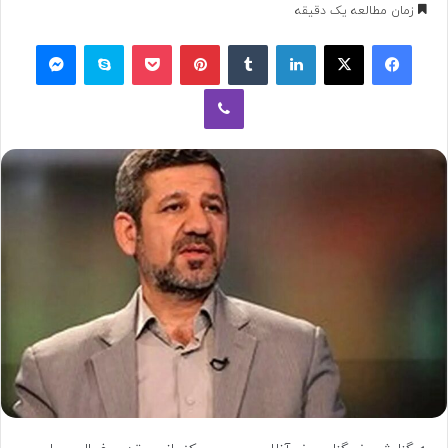
به
زمان مطالعه یک دقیقه
ایمیل
فیسبوک
ایکس
لینکداین
تامبلر
پینتریست
پاکت
اسکایپ
مسنجر
وایبر