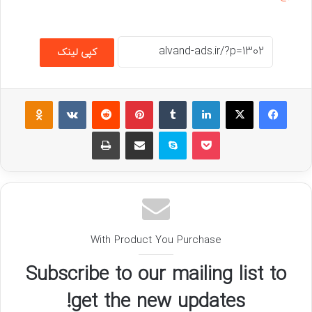
کپی لینک
فیسبوک
ایکس
لینکداین
تامبلر
پینتریست
Reddit
VKontakte
assniki
پاکت
اسکایپ
اشتراک گذاری با ایمیل
چاپ
With Product You Purchase
Subscribe to our mailing list to
get the new updates!