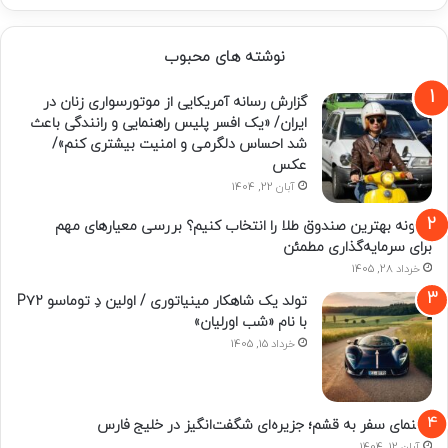
نوشته های محبوب
گزارش رسانه آمریکایی از موتورسواری زنان در
ایران/ «یک افسر پلیس راهنمایی و رانندگی باعث
شد احساس دلگرمی و امنیت بیشتری کنم»/
عکس
آبان 22, 1404
چگونه بهترین صندوق طلا را انتخاب کنیم؟ بررسی معیارهای مهم
برای سرمایه‌گذاری مطمئن
خرداد 28, 1405
تولد یک شاهکار مینیاتوری / اولین دِ توماسو P۷۲
با نام «شب اورلیان»
خرداد 15, 1405
راهنمای سفر به قشم؛ جزیره‌ای شگفت‌انگیز در خلیج فارس
آبان 12, 1404