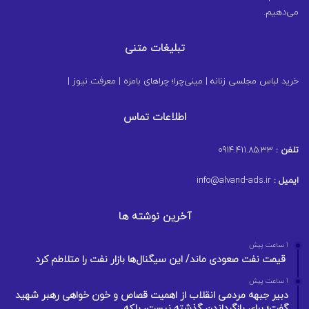
می‌دهیم.
تبلیغات متنی
خرید لباس مجلسی زنانه
|
مینی‌چرا؛ چراهای بامزه
|
معرفت نیوز
|
اطلاعات تماس
تلفن :
0914.411.85.33
ایمیل :
info@alvand-ads.ir
آخرین نوشته ها
1 ساعت پیش
قیمت نفت صعودی ماند/ این سیگنال‌ها بازار نفت را متلاطم کرد
1 ساعت پیش
دبیر جبهه مردمی انقلاب از اهمیت قصاص و خون خواهی رهبر شهید
گفت؛ برای بازگرداندن گذشته نیست، بلکه…