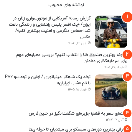
نوشته های محبوب
گزارش رسانه آمریکایی از موتورسواری زنان در
ایران/ «یک افسر پلیس راهنمایی و رانندگی باعث
شد احساس دلگرمی و امنیت بیشتری کنم»/
عکس
آبان 22, 1404
چگونه بهترین صندوق طلا را انتخاب کنیم؟ بررسی معیارهای مهم
برای سرمایه‌گذاری مطمئن
خرداد 28, 1405
تولد یک شاهکار مینیاتوری / اولین دِ توماسو P۷۲
با نام «شب اورلیان»
خرداد 15, 1405
راهنمای سفر به قشم؛ جزیره‌ای شگفت‌انگیز در خلیج فارس
آبان 12, 1404
معرفی بهترین دوره‌های سیسکو برای مبتدیان تا حرفه‌ای‌ها