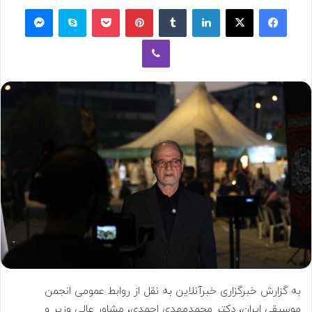
به
فیسبوک
ایکس
لینکداین
تامبلر
پینتریست
پاکت
اسکایپ
مسنجر
ایمیل
وایبر
به گزارش خبرگزاری خبرآنلاین به نقل از روابط عمومی انجمن
موسیقی ایران، دکتر محمدمهدی احمدی، مشاور عالی وزیر و