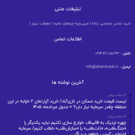
تبلیغات متنی
خرید لباس مجلسی زنانه
|
مینی‌چرا؛ چراهای بامزه
|
معرفت نیوز
|
اطلاعات تماس
تلفن :
0914.411.85.33
ایمیل :
info@alvand-ads.ir
آخرین نوشته ها
11 ساعت پیش
لیست قیمت خرید مسکن در نازی‌آباد/ خرید آپارتمان ۲ خوابه در این
منطقه چقدر سرمایه نیاز دارد؟ + جدول مردادماه ۱۴۰۵
11 ساعت پیش
چهره نزدیک به قالیباف: خوارج سازی نکنیم نباید یکدیگر را
«جنگ‌طلب»، «ذلت‌طلب» یا «سازش‌طلب» خطاب کنیم/ سرمایه
اجتماعی آسیب خواهد دید اگر…