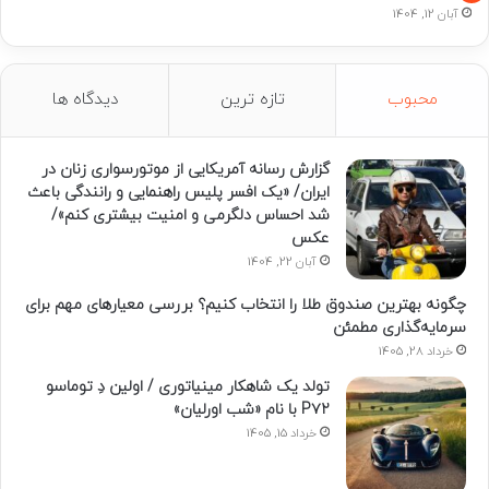
آبان 12, 1404
محبوب
تازه ترین
دیدگاه ها
گزارش رسانه آمریکایی از موتورسواری زنان در
ایران/ «یک افسر پلیس راهنمایی و رانندگی باعث
شد احساس دلگرمی و امنیت بیشتری کنم»/
عکس
آبان 22, 1404
چگونه بهترین صندوق طلا را انتخاب کنیم؟ بررسی معیارهای مهم برای
سرمایه‌گذاری مطمئن
خرداد 28, 1405
تولد یک شاهکار مینیاتوری / اولین دِ توماسو
P۷۲ با نام «شب اورلیان»
خرداد 15, 1405