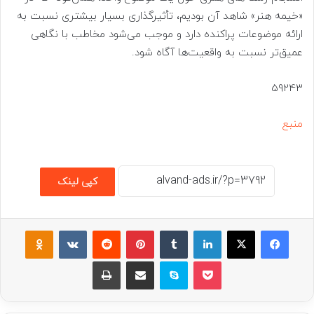
«خیمه هنر» شاهد آن بودیم، تأثیرگذاری بسیار بیشتری نسبت به
ارائه موضوعات پراکنده دارد و موجب می‌شود مخاطب با نگاهی
عمیق‌تر نسبت به واقعیت‌ها آگاه شود.
59243
منبع
کپی لینک
فیسبوک
ایکس
لینکداین
تامبلر
پینتریست
Reddit
VKontakte
assniki
پاکت
اسکایپ
اشتراک گذاری با ایمیل
چاپ