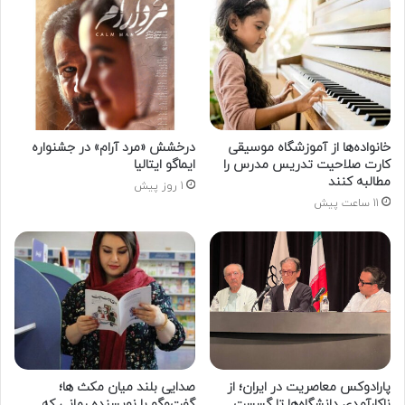
خانواده‌ها از آموزشگاه موسیقی
درخشش «مرد آرام» در جشنواره
کارت صلاحیت تدریس مدرس را
ایماگو ایتالیا
مطالبه کنند
1 روز پیش
11 ساعت پیش
پارادوکس معاصریت در ایران؛ از
صدایی بلند میان مکث ها؛
ناکارآمدی دانشگاه‌ها تا گسست
گفت‌وگو با نویسنده رمانی که