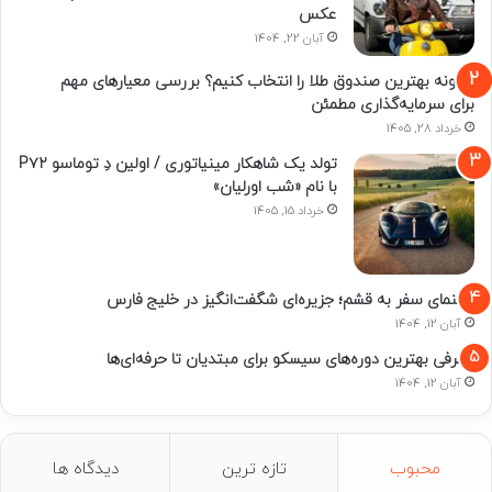
عکس
آبان 22, 1404
چگونه بهترین صندوق طلا را انتخاب کنیم؟ بررسی معیارهای مهم
برای سرمایه‌گذاری مطمئن
خرداد 28, 1405
تولد یک شاهکار مینیاتوری / اولین دِ توماسو P۷۲
با نام «شب اورلیان»
خرداد 15, 1405
راهنمای سفر به قشم؛ جزیره‌ای شگفت‌انگیز در خلیج فارس
آبان 12, 1404
معرفی بهترین دوره‌های سیسکو برای مبتدیان تا حرفه‌ای‌ها
آبان 12, 1404
محبوب
تازه ترین
دیدگاه ها