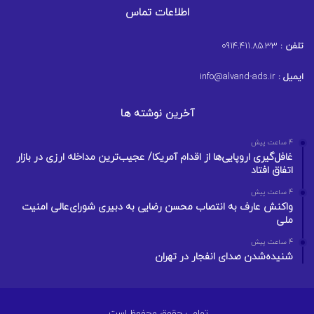
اطلاعات تماس
تلفن :
0914.411.85.33
ایمیل :
info@alvand-ads.ir
آخرین نوشته ها
4 ساعت پیش
غافل‌گیری اروپایی‌ها از اقدام آمریکا/ عجیب‌ترین مداخله ارزی در بازار
اتفاق افتاد
4 ساعت پیش
واکنش عارف به انتصاب محسن رضایی به دبیری شورای‌عالی امنیت
ملی
4 ساعت پیش
شنیده‌شدن صدای انفجار در تهران
تمامی حقوق محفوظ است.