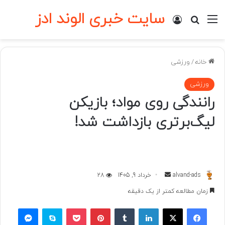
سایت خبری الوند ادز
منو
ورود
جستجو برای
خانه
/
ورزشی
ورزشی
رانندگی روی مواد؛ بازیکن
لیگ‌برتری بازداشت شد!
ارسال
alvand-ads
خرداد 9, 1405
28
به
زمان مطالعه کمتر از یک دقیقه
ایمیل
فیسبوک
ایکس
لینکداین
تامبلر
پینتریست
پاکت
اسکایپ
مسنجر