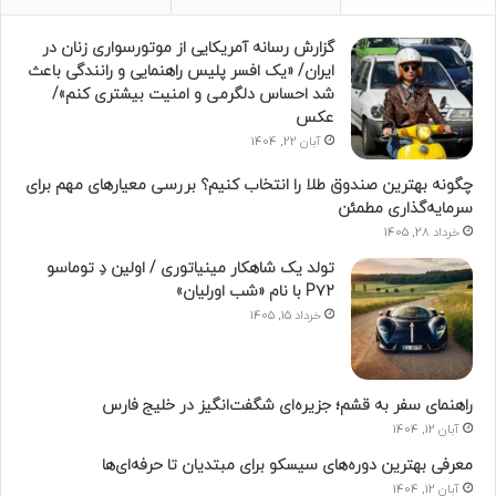
گزارش رسانه آمریکایی از موتورسواری زنان در
ایران/ «یک افسر پلیس راهنمایی و رانندگی باعث
شد احساس دلگرمی و امنیت بیشتری کنم»/
عکس
آبان 22, 1404
چگونه بهترین صندوق طلا را انتخاب کنیم؟ بررسی معیارهای مهم برای
سرمایه‌گذاری مطمئن
خرداد 28, 1405
تولد یک شاهکار مینیاتوری / اولین دِ توماسو
P۷۲ با نام «شب اورلیان»
خرداد 15, 1405
راهنمای سفر به قشم؛ جزیره‌ای شگفت‌انگیز در خلیج فارس
آبان 12, 1404
معرفی بهترین دوره‌های سیسکو برای مبتدیان تا حرفه‌ای‌ها
آبان 12, 1404