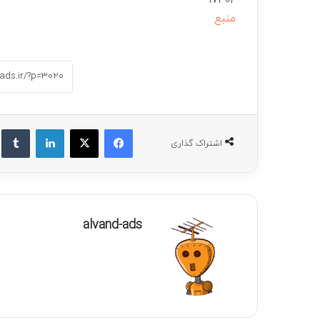
17302
منبع
فیسبوک
ایکس
لینکداین
ت
اشتراک گذاری
alvand-ads