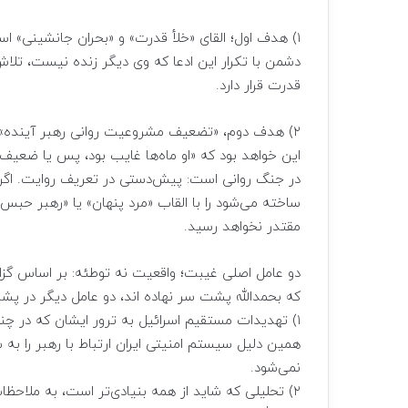
۱) هدف اول؛ القای «خلأ قدرت» و «بحران جانشینی»
دشمن با تکرار این ادعا که وی دیگر زنده نیست، تلاش 
قدرت قرار دارد.
۲) هدف دوم، «تضعیف مشروعیت روانی رهبر آینده» ا
این خواهد بود که «او ماه‌ها غایب بود، پس یا ضعی
در جنگ روانی است: پیش‌دستی در تعریف روایت. اگر
ساخته می‌شود را با القاب «مرد پنهان» یا «رهبر حب
مقتدر نخواهد رسید.
دو عامل اصلی غیبت؛ واقعیت نه توطئه: بر اساس گزارش
که بحمدالله پشت سر نهاده اند، دو عامل دیگر در پشت
۱) تهدیدات مستقیم اسرائیل به ترور ایشان که در چنی
همین دلیل سیستم امنیتی ایران ارتباط با رهبر را به
نمی‌شود.
۲) تحلیلی که شاید از همه بنیادی‌تر است، به ملاحظات راهبردی حضور یا غیبت در شرایط جنگی بازمی‌گردد.