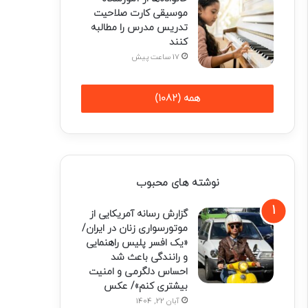
موسیقی کارت صلاحیت
تدریس مدرس را مطالبه
کنند
17 ساعت پیش
همه (1082)
نوشته های محبوب
گزارش رسانه آمریکایی از
موتورسواری زنان در ایران/
«یک افسر پلیس راهنمایی
و رانندگی باعث شد
احساس دلگرمی و امنیت
بیشتری کنم»/ عکس
آبان 22, 1404