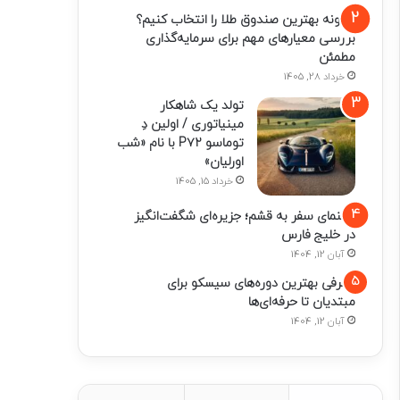
چگونه بهترین صندوق طلا را انتخاب کنیم؟
بررسی معیارهای مهم برای سرمایه‌گذاری
مطمئن
خرداد 28, 1405
تولد یک شاهکار
مینیاتوری / اولین دِ
توماسو P۷۲ با نام «شب
اورلیان»
خرداد 15, 1405
راهنمای سفر به قشم؛ جزیره‌ای شگفت‌انگیز
در خلیج فارس
آبان 12, 1404
معرفی بهترین دوره‌های سیسکو برای
مبتدیان تا حرفه‌ای‌ها
آبان 12, 1404