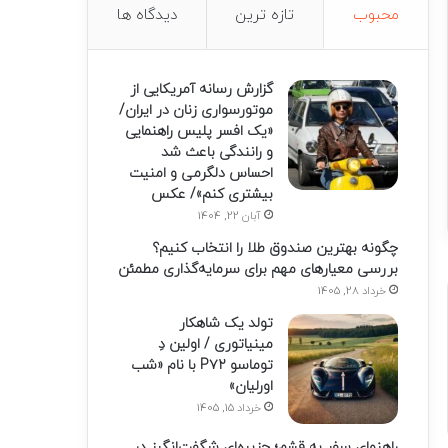
محبوب
تازه ترین
دیدگاه ها
گزارش رسانه آمریکایی از
موتورسواری زنان در ایران/
«یک افسر پلیس راهنمایی
و رانندگی باعث شد
احساس دلگرمی و امنیت
بیشتری کنم»/ عکس
آبان 22, 1404
چگونه بهترین صندوق طلا را انتخاب کنیم؟
بررسی معیارهای مهم برای سرمایه‌گذاری مطمئن
خرداد 28, 1405
تولد یک شاهکار
مینیاتوری / اولین دِ
توماسو P۷۲ با نام «شب
اورلیان»
خرداد 15, 1405
راهنمای سفر به قشم؛ جزیره‌ای شگفت‌انگیز در