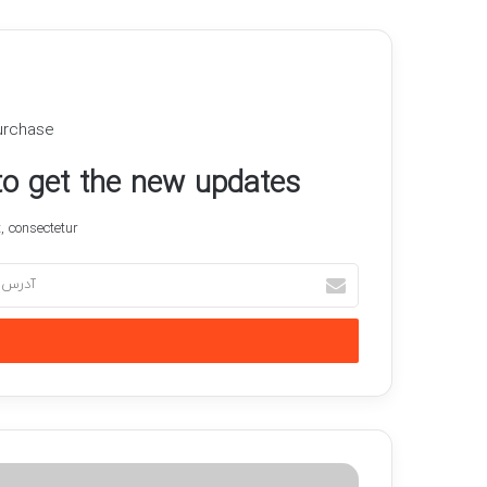
urchase
 to get the new updates!
 consectetur.
آدرس
ایمیل
خود
را
وارد
کنید
چرا