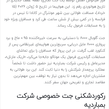
فراز اقیانوس اطلس توسط یک جت تجاری، نقطه عطف جدیدی در
تاریخ هوانوردی رقم زد. این هواپیما در تاریخ ۵ ژوئن ۲۰۲۶ (۱۵
خرداد)، مسافت طولانی بین شهر مونترآل در کانادا تا نیس در
فرانسه را در کمی بیش از شش ساعت طی کرد و مسافران ویژه خود
را به مسابقات فرمول یک رساند.
جت گلوبال ۸۰۰۰ با دستیابی به سرعت خیره‌کننده ۰.۹۵ ماخ و برد
پروازی ۸۰۰۰ مایل دریایی، سریع‌ترین هواپیمای غیرنظامی پس از
کنکورد لقب گرفت. در این پرواز که مسافران را برای تماشای
مسابقات گراندپری فرمول یک موناکو جابه‌جا می‌کرد، «اریک مارتل»،
مدیرعامل و رئیس شرکت بمباردیه نیز حضور داشت تا شخصاً
عملکرد پرچمدار شرکتش را به دنیا ثابت کند. این برد طولانی به
مشتریان اجازه می‌دهد تا بدون نیاز به توقف، بین مهم‌ترین
مقاصد تجاری و تفریحی جهان سفر کنند.
رکوردشکنی جت خصوصی شرکت
بمباردیه