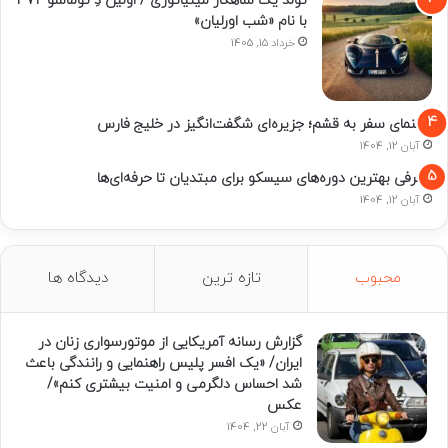
تولد یک شاهکار مینیاتوری / اولین دِ توماسو P۷۲
با نام «شب اورلیان»
خرداد 15, 1405
راهنمای سفر به قشم؛ جزیره‌ای شگفت‌انگیز در خلیج فارس
آبان 12, 1404
معرفی بهترین دوره‌های سیسکو برای مبتدیان تا حرفه‌ای‌ها
آبان 12, 1404
محبوب
تازه ترین
دیدگاه ها
گزارش رسانه آمریکایی از موتورسواری زنان در
ایران/ «یک افسر پلیس راهنمایی و رانندگی باعث
شد احساس دلگرمی و امنیت بیشتری کنم»/
عکس
آبان 22, 1404