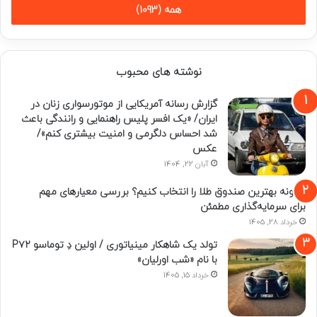
همه (1093)
نوشته های محبوب
گزارش رسانه آمریکایی از موتورسواری زنان در
ایران/ «یک افسر پلیس راهنمایی و رانندگی باعث
شد احساس دلگرمی و امنیت بیشتری کنم»/
عکس
آبان 22, 1404
چگونه بهترین صندوق طلا را انتخاب کنیم؟ بررسی معیارهای مهم
برای سرمایه‌گذاری مطمئن
خرداد 28, 1405
تولد یک شاهکار مینیاتوری / اولین دِ توماسو P۷۲
با نام «شب اورلیان»
خرداد 15, 1405