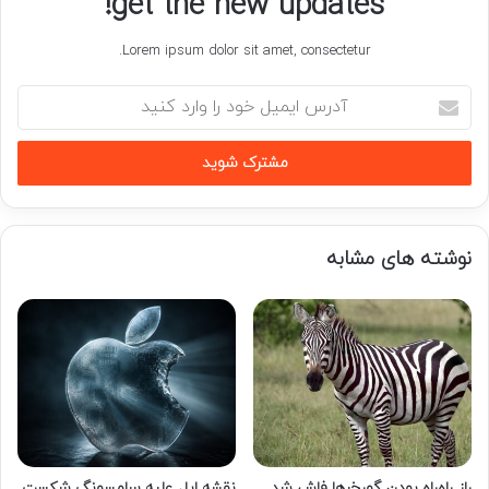
get the new updates!
Lorem ipsum dolor sit amet, consectetur.
آدرس
ایمیل
خود
را
وارد
کنید
نوشته های مشابه
راز راه‌راه بودن گورخرها فاش شد
نقشه اپل علیه سامسونگ شکست