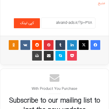
منبع
کپی لینک
فیسبوک
ایکس
لینکداین
تامبلر
پینتریست
Reddit
VKontakte
assniki
پاکت
اسکایپ
اشتراک گذاری با ایمیل
چاپ
With Product You Purchase
Subscribe to our mailing list to