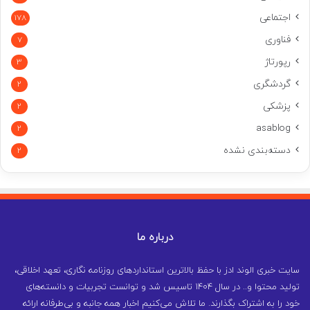
اجتماعی
178
فناوری
7
رپورتاژ
3
گردشگری
2
پزشکی
2
asablog
2
دسته‌بندی نشده
2
درباره ما
سایت خبری الوند ادز با حفظ بالاترین استانداردهای روزنامه نگاری، تعهد اخلاقی،
تولید محتوا و.. در سال ۱۴۰۴ تاسیس شد و توانست تجربیات و دانسته‌های
خود را به اشتراک بگذارند. ما تلاش می‌کنیم اخبار همه جانبه و بی‌طرفانه ارائه