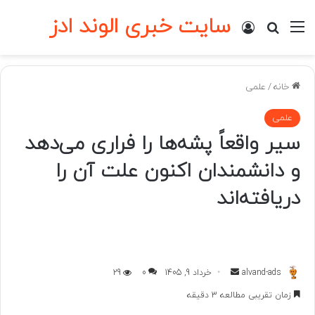
سایت خبری الوند ادز
منو
ورود
جستجو برای
خانه
/
علمی
علمی
سیر واقعاً پشه‌ها را فراری می‌دهد
و دانشمندان اکنون علت آن را
دریافته‌اند
ارسال
alvand-ads
خرداد 9, 1405
0
29
به
زمان تقریبی مطالعه 3 دقیقه
ایمیل