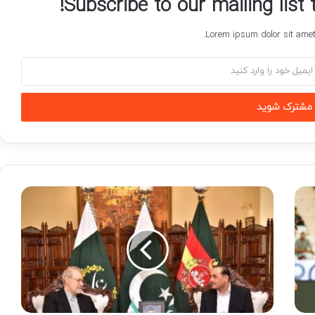
Subscribe to our mailing list
Lorem ipsum dolor sit amet,
بررسی
آخرین
وضعیت
امنیتی
منطقه
در
دیدار
علی
لاریجانی