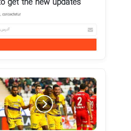
 to get the new updates!
 consectetur.
آدرس
ایمیل
خود
را
وارد
کنید
واکنش
سپاهان
به
امضای
قرارداد
با
تیام