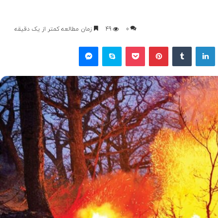
0
49
زمان مطالعه کمتر از یک دقیقه
یکس
لینکداین
تامبلر
پینتریست
پاکت
اسکایپ
مسنجر