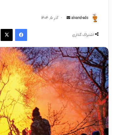
ارسال
alvand-ads
آذر 5, 1404
به
فیسبوک
ا
ایمیل
اشتراک گذاری