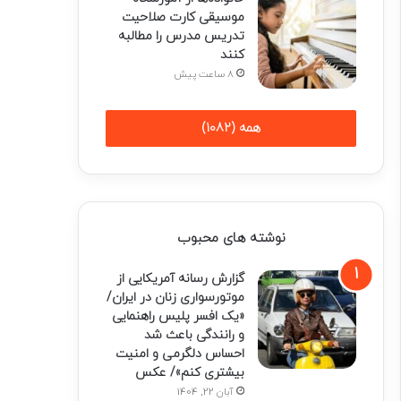
موسیقی کارت صلاحیت
تدریس مدرس را مطالبه
کنند
8 ساعت پیش
همه (1082)
نوشته های محبوب
گزارش رسانه آمریکایی از
موتورسواری زنان در ایران/
«یک افسر پلیس راهنمایی
و رانندگی باعث شد
احساس دلگرمی و امنیت
بیشتری کنم»/ عکس
آبان 22, 1404