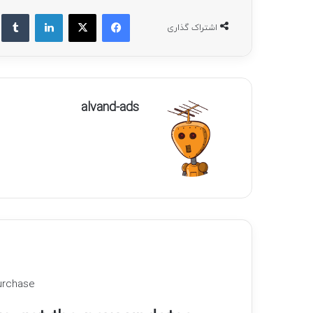
فیسبوک
ایکس
لینکداین
ت
اشتراک گذاری
alvand-ads
urchase