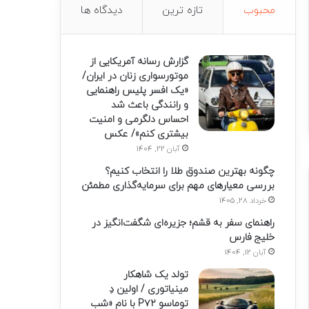
محبوب
تازه ترین
دیدگاه ها
گزارش رسانه آمریکایی از
موتورسواری زنان در ایران/
«یک افسر پلیس راهنمایی
و رانندگی باعث شد
احساس دلگرمی و امنیت
بیشتری کنم»/ عکس
آبان 22, 1404
چگونه بهترین صندوق طلا را انتخاب کنیم؟
بررسی معیارهای مهم برای سرمایه‌گذاری مطمئن
خرداد 28, 1405
راهنمای سفر به قشم؛ جزیره‌ای شگفت‌انگیز در
خلیج فارس
آبان 12, 1404
تولد یک شاهکار
مینیاتوری / اولین دِ
توماسو P۷۲ با نام «شب