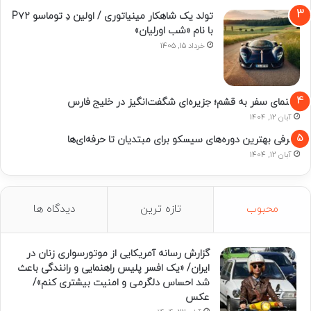
تولد یک شاهکار مینیاتوری / اولین دِ توماسو P۷۲
با نام «شب اورلیان»
خرداد 15, 1405
راهنمای سفر به قشم؛ جزیره‌ای شگفت‌انگیز در خلیج فارس
آبان 12, 1404
معرفی بهترین دوره‌های سیسکو برای مبتدیان تا حرفه‌ای‌ها
آبان 12, 1404
محبوب
تازه ترین
دیدگاه ها
گزارش رسانه آمریکایی از موتورسواری زنان در
ایران/ «یک افسر پلیس راهنمایی و رانندگی باعث
شد احساس دلگرمی و امنیت بیشتری کنم»/
عکس