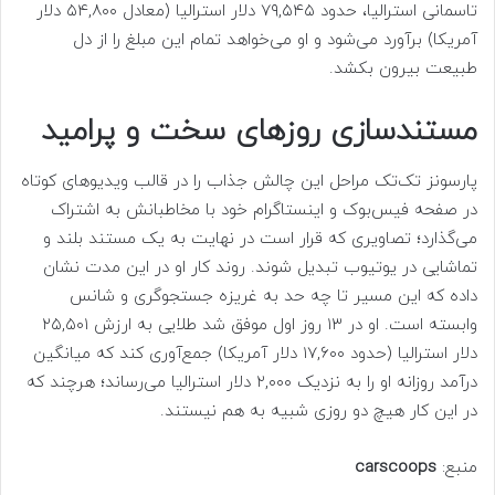
تاسمانی استرالیا، حدود ۷۹,۵۴۵ دلار استرالیا (معادل ۵۴,۸۰۰ دلار
آمریکا) برآورد می‌شود و او می‌خواهد تمام این مبلغ را از دل
طبیعت بیرون بکشد.
مستندسازی روزهای سخت و پرامید
پارسونز تک‌تک مراحل این چالش جذاب را در قالب ویدیوهای کوتاه
در صفحه فیس‌بوک و اینستاگرام خود با مخاطبانش به اشتراک
می‌گذارد؛ تصاویری که قرار است در نهایت به یک مستند بلند و
تماشایی در یوتیوب تبدیل شوند. روند کار او در این مدت نشان
داده که این مسیر تا چه حد به غریزه جستجوگری و شانس
وابسته است. او در ۱۳ روز اول موفق شد طلایی به ارزش ۲۵,۵۰۱
دلار استرالیا (حدود ۱۷,۶۰۰ دلار آمریکا) جمع‌آوری کند که میانگین
درآمد روزانه او را به نزدیک ۲,۰۰۰ دلار استرالیا می‌رساند؛ هرچند که
در این کار هیچ دو روزی شبیه به هم نیستند.
منبع:
carscoops