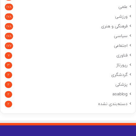
علمی
178
ورزشی
178
فرهنگی و هنری
178
سیاسی
178
اجتماعی
177
فناوری
7
رپورتاژ
3
گردشگری
2
پزشکی
2
asablog
2
دسته‌بندی نشده
2