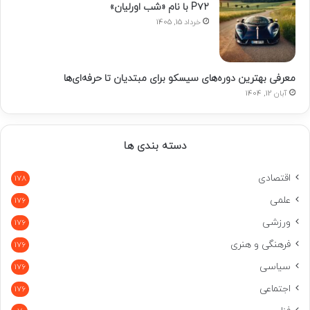
P۷۲ با نام «شب اورلیان»
خرداد 15, 1405
معرفی بهترین دوره‌های سیسکو برای مبتدیان تا حرفه‌ای‌ها
آبان 12, 1404
دسته بندی ها
اقتصادی
178
علمی
176
ورزشی
176
فرهنگی و هنری
176
سیاسی
176
اجتماعی
176