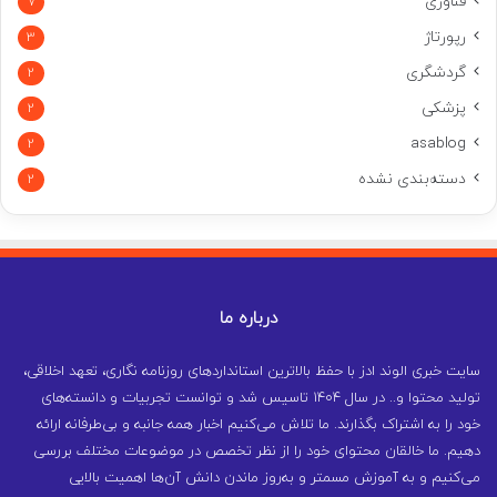
فناوری
7
رپورتاژ
3
گردشگری
2
پزشکی
2
asablog
2
دسته‌بندی نشده
2
درباره ما
سایت خبری الوند ادز با حفظ بالاترین استانداردهای روزنامه نگاری، تعهد اخلاقی،
تولید محتوا و.. در سال ۱۴۰۴ تاسیس شد و توانست تجربیات و دانسته‌های
خود را به اشتراک بگذارند. ما تلاش می‌کنیم اخبار همه جانبه و بی‌طرفانه ارائه
دهیم. ما خالقان محتوای خود را از نظر تخصص در موضوعات مختلف بررسی
می‌کنیم و به آموزش مسمتر و به‌روز ماندن دانش آن‌ها اهمیت بالایی