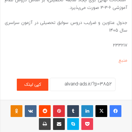
امتحانات نهایی برای ایجاد سابقه تحصیلی، بر اساس دروس نظام
آموزشی ۶-۳-۳ صورت می‌پذیرد.
جدول عناوین و ضرایب دروس سوابق تحصیلی در آزمون سراسری
سال ۱۴۰۵
۲۳۳۲۱۷
منبع
کپی لینک
فیسبوک
ایکس
لینکداین
تامبلر
پینتریست
Reddit
VKontakte
assniki
پاکت
اسکایپ
اشتراک گذاری با ایمیل
چاپ