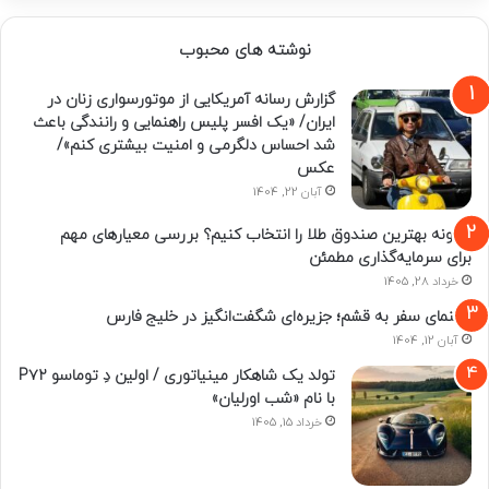
نوشته های محبوب
گزارش رسانه آمریکایی از موتورسواری زنان در
ایران/ «یک افسر پلیس راهنمایی و رانندگی باعث
شد احساس دلگرمی و امنیت بیشتری کنم»/
عکس
آبان 22, 1404
چگونه بهترین صندوق طلا را انتخاب کنیم؟ بررسی معیارهای مهم
برای سرمایه‌گذاری مطمئن
خرداد 28, 1405
راهنمای سفر به قشم؛ جزیره‌ای شگفت‌انگیز در خلیج فارس
آبان 12, 1404
تولد یک شاهکار مینیاتوری / اولین دِ توماسو P۷۲
با نام «شب اورلیان»
خرداد 15, 1405