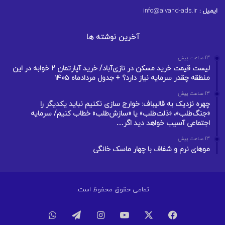
ایمیل :
info@alvand-ads.ir
آخرین نوشته ها
13 ساعت پیش
لیست قیمت خرید مسکن در نازی‌آباد/ خرید آپارتمان ۲ خوابه در این
منطقه چقدر سرمایه نیاز دارد؟ + جدول مردادماه ۱۴۰۵
13 ساعت پیش
چهره نزدیک به قالیباف: خوارج سازی نکنیم نباید یکدیگر را
«جنگ‌طلب»، «ذلت‌طلب» یا «سازش‌طلب» خطاب کنیم/ سرمایه
اجتماعی آسیب خواهد دید اگر…
13 ساعت پیش
موهای نرم و شفاف با چهار ماسک خانگی
تمامی حقوق محفوظ است.
فیسبوک
ایکس
یوتیوب
اینستاگرام
تلگرام
واتس