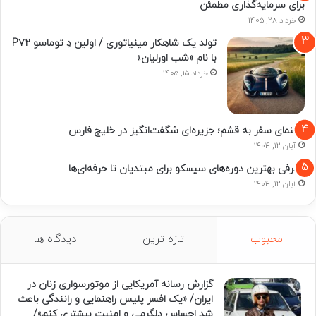
برای سرمایه‌گذاری مطمئن
خرداد 28, 1405
تولد یک شاهکار مینیاتوری / اولین دِ توماسو P۷۲
با نام «شب اورلیان»
خرداد 15, 1405
راهنمای سفر به قشم؛ جزیره‌ای شگفت‌انگیز در خلیج فارس
آبان 12, 1404
معرفی بهترین دوره‌های سیسکو برای مبتدیان تا حرفه‌ای‌ها
آبان 12, 1404
محبوب
تازه ترین
دیدگاه ها
گزارش رسانه آمریکایی از موتورسواری زنان در
ایران/ «یک افسر پلیس راهنمایی و رانندگی باعث
شد احساس دلگرمی و امنیت بیشتری کنم»/