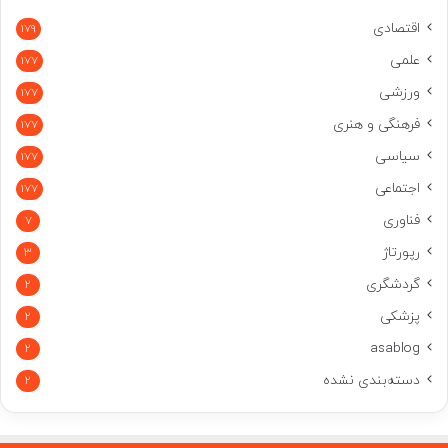
اقتصادی
179
علمی
177
ورزشی
177
فرهنگی و هنری
177
سیاسی
177
اجتماعی
177
فناوری
7
رپورتاژ
3
گردشگری
2
پزشکی
2
asablog
2
دسته‌بندی نشده
2