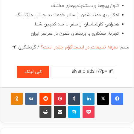
تنوع پیج‌ها و دسته‌بندی‌های مختلف
امکان بهره‌مند شدن از سایر خدمات دیجیتال مارکتینگ
همراهی کارشناسان از صفر تا صد کمپین شما
تجربه همکاری با برندهای مطرح در سراسر ایران
منبع:
تعرفه تبلیغات در اینستاگرام چقدر است؟
/ گردشگری 24
کپی لینک
فیسبوک
ایکس
لینکداین
تامبلر
پینتریست
Reddit
VKontakte
assniki
پاکت
اسکایپ
اشتراک گذاری با ایمیل
چاپ