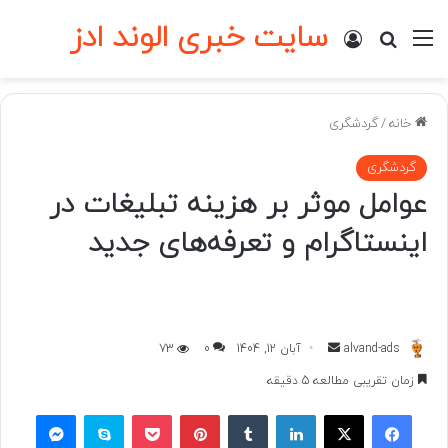
سایت خبری الوند ادز
منو
ورود
جستجو برای
خانه
/
گردشگری
گردشگری
عوامل موثر بر هزینه تبلیغات در
اینستاگرام و تعرفه‌های جدید
ارسال
alvand-ads
آبان 12, 1404
0
73
به
زمان تقریبی مطالعه 5 دقیقه
ایمیل
فیسبوک
ایکس
لینکداین
تامبلر
پینتریست
پاکت
اسکایپ
مسنجر