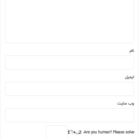
د
گ
ا
ه
*
نام
ایمیل
وب‌ سایت
Are you human? Please solve: