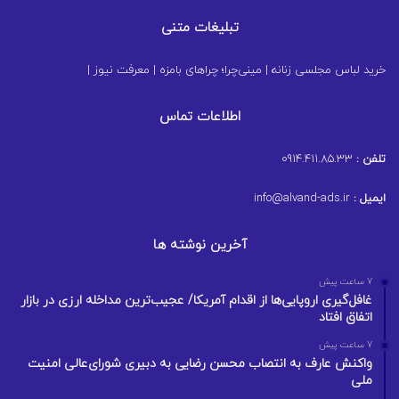
تبلیغات متنی
خرید لباس مجلسی زنانه
|
مینی‌چرا؛ چراهای بامزه
|
معرفت نیوز
|
اطلاعات تماس
تلفن :
0914.411.85.33
ایمیل :
info@alvand-ads.ir
آخرین نوشته ها
7 ساعت پیش
غافل‌گیری اروپایی‌ها از اقدام آمریکا/ عجیب‌ترین مداخله ارزی در بازار
اتفاق افتاد
7 ساعت پیش
واکنش عارف به انتصاب محسن رضایی به دبیری شورای‌عالی امنیت
ملی