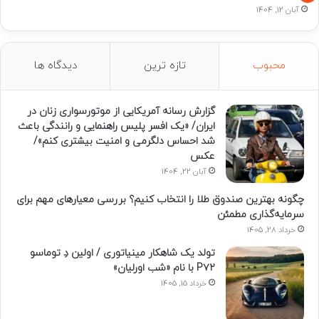
آبان 12, 1404
محبوب
تازه ترین
دیدگاه ها
گزارش رسانه آمریکایی از موتورسواری زنان در
ایران/ «یک افسر پلیس راهنمایی و رانندگی باعث
شد احساس دلگرمی و امنیت بیشتری کنم»/
عکس
آبان 22, 1404
چگونه بهترین صندوق طلا را انتخاب کنیم؟ بررسی معیارهای مهم برای
سرمایه‌گذاری مطمئن
خرداد 28, 1405
تولد یک شاهکار مینیاتوری / اولین دِ توماسو
P۷۲ با نام «شب اورلیان»
خرداد 15, 1405