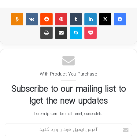
فیسبوک
ایکس
لینکداین
تامبلر
پینتریست
Reddit
VKontakte
assniki
پاکت
اسکایپ
اشتراک گذاری با ایمیل
چاپ
With Product You Purchase
Subscribe to our mailing list to
get the new updates!
Lorem ipsum dolor sit amet, consectetur.
آدرس
ایمیل