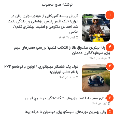
نوشته های محبوب
گزارش رسانه آمریکایی از موتورسواری زنان در
ایران/ «یک افسر پلیس راهنمایی و رانندگی باعث
شد احساس دلگرمی و امنیت بیشتری کنم»/
عکس
آبان 22, 1404
چگونه بهترین صندوق طلا را انتخاب کنیم؟ بررسی معیارهای مهم
برای سرمایه‌گذاری مطمئن
خرداد 28, 1405
تولد یک شاهکار مینیاتوری / اولین دِ توماسو P۷۲
با نام «شب اورلیان»
خرداد 15, 1405
راهنمای سفر به قشم؛ جزیره‌ای شگفت‌انگیز در خلیج فارس
آبان 12, 1404
معرفی بهترین دوره‌های سیسکو برای مبتدیان تا حرفه‌ای‌ها