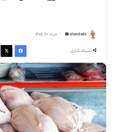
ارسال
alvand-ads
خرداد 20, 1405
به
فیسبوک
ا
ایمیل
اشتراک گذاری