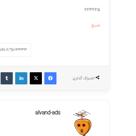
۲۲۳۲۲۵
منبع
فیسبوک
ایکس
لینکداین
ت
اشتراک گذاری
alvand-ads