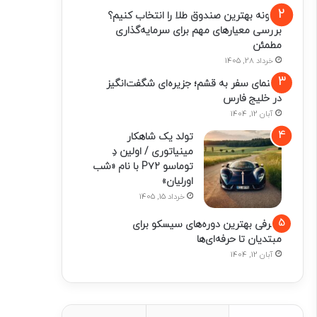
چگونه بهترین صندوق طلا را انتخاب کنیم؟
بررسی معیارهای مهم برای سرمایه‌گذاری
مطمئن
خرداد 28, 1405
راهنمای سفر به قشم؛ جزیره‌ای شگفت‌انگیز
در خلیج فارس
آبان 12, 1404
تولد یک شاهکار
مینیاتوری / اولین دِ
توماسو P۷۲ با نام «شب
اورلیان»
خرداد 15, 1405
معرفی بهترین دوره‌های سیسکو برای
مبتدیان تا حرفه‌ای‌ها
آبان 12, 1404