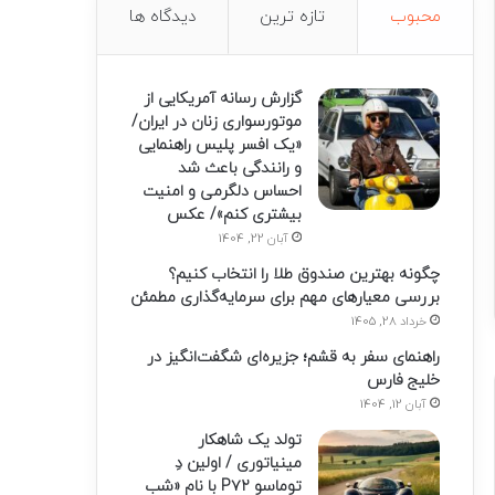
محبوب
تازه ترین
دیدگاه ها
گزارش رسانه آمریکایی از
موتورسواری زنان در ایران/
«یک افسر پلیس راهنمایی
و رانندگی باعث شد
احساس دلگرمی و امنیت
بیشتری کنم»/ عکس
آبان 22, 1404
چگونه بهترین صندوق طلا را انتخاب کنیم؟
بررسی معیارهای مهم برای سرمایه‌گذاری مطمئن
خرداد 28, 1405
راهنمای سفر به قشم؛ جزیره‌ای شگفت‌انگیز در
خلیج فارس
آبان 12, 1404
تولد یک شاهکار
مینیاتوری / اولین دِ
توماسو P۷۲ با نام «شب