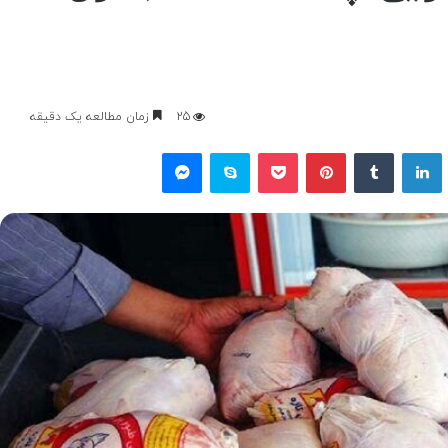
25
زمان مطالعه یک دقیقه
یکس
لینکداین
تامبلر
پینتریست
پاکت
اسکایپ
مسنجر