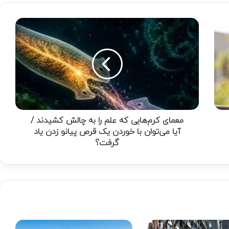
معمای
کرم‌هایی
که
علم
را
به
چالش
کشیدند
/
آیا
معمای کرم‌هایی که علم را به چالش کشیدند /
می‌توان
آیا می‌توان با خوردن یک قرص پیانو زدن یاد
با
گرفت؟
خوردن
یک
قرص
پیانو
زدن
یاد
گرفت؟