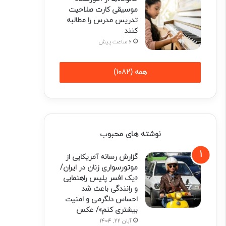
موسیقی کارت صلاحیت
تدریس مدرس را مطالبه
کنند
6 ساعت پیش
همه (1082)
نوشته های محبوب
گزارش رسانه آمریکایی از
موتورسواری زنان در ایران/
«یک افسر پلیس راهنمایی
و رانندگی باعث شد
احساس دلگرمی و امنیت
بیشتری کنم»/ عکس
آبان 22, 1404