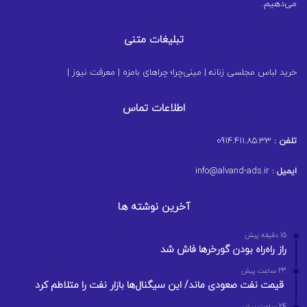
می‌دهیم.
تبلیغات متنی
خرید لباس مجلسی زنانه
|
مینی‌چرا؛ چراهای بامزه
|
معرفت نیوز
|
اطلاعات تماس
تلفن :
0914.411.85.33
ایمیل :
info@alvand-ads.ir
آخرین نوشته ها
15 دقیقه پیش
راز راه‌راه بودن گورخرها فاش شد
23 ساعت پیش
قیمت نفت صعودی ماند/ این سیگنال‌ها بازار نفت را متلاطم کرد
24 ساعت پیش