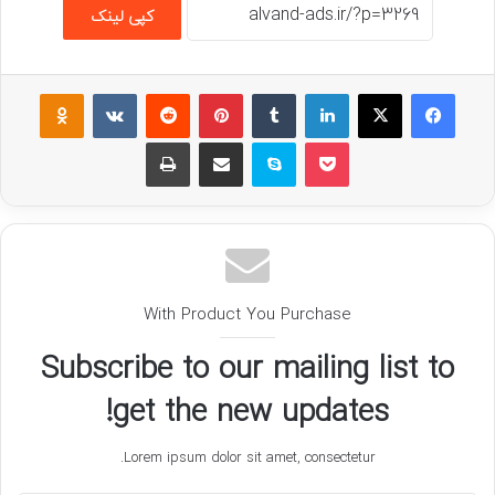
کپی لینک
فیسبوک
ایکس
لینکداین
تامبلر
پینتریست
Reddit
VKontakte
assniki
پاکت
اسکایپ
اشتراک گذاری با ایمیل
چاپ
With Product You Purchase
Subscribe to our mailing list to
get the new updates!
Lorem ipsum dolor sit amet, consectetur.