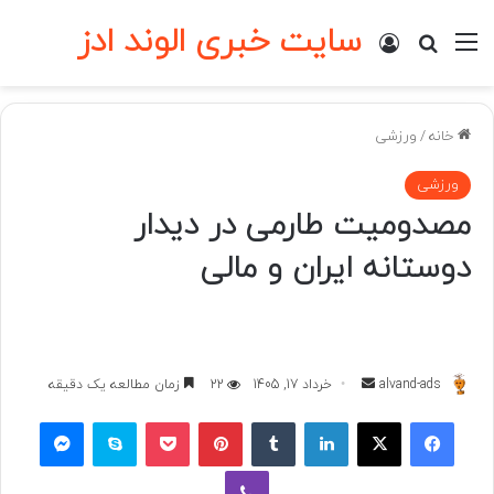
سایت خبری الوند ادز
منو
ورود
جستجو برای
خانه
/
ورزشی
ورزشی
مصدومیت طارمی در دیدار
دوستانه ایران و مالی
ارسال
alvand-ads
خرداد 17, 1405
22
زمان مطالعه یک دقیقه
به
فیسبوک
ایکس
لینکداین
تامبلر
پینتریست
پاکت
اسکایپ
مسنجر
ایمیل
وایبر