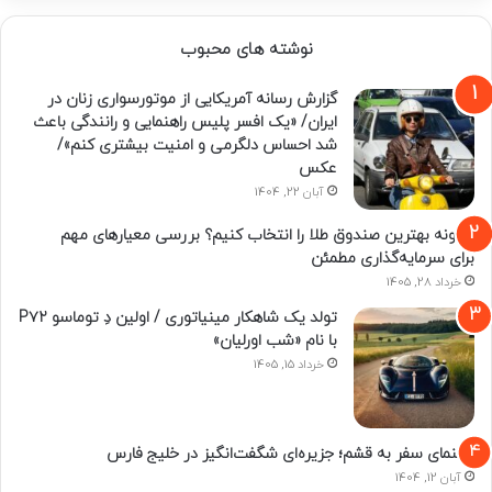
نوشته های محبوب
گزارش رسانه آمریکایی از موتورسواری زنان در
ایران/ «یک افسر پلیس راهنمایی و رانندگی باعث
شد احساس دلگرمی و امنیت بیشتری کنم»/
عکس
آبان 22, 1404
چگونه بهترین صندوق طلا را انتخاب کنیم؟ بررسی معیارهای مهم
برای سرمایه‌گذاری مطمئن
خرداد 28, 1405
تولد یک شاهکار مینیاتوری / اولین دِ توماسو P۷۲
با نام «شب اورلیان»
خرداد 15, 1405
راهنمای سفر به قشم؛ جزیره‌ای شگفت‌انگیز در خلیج فارس
آبان 12, 1404