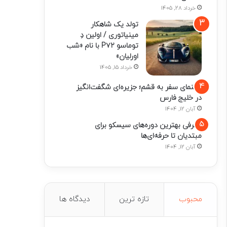
خرداد 28, 1405
تولد یک شاهکار
مینیاتوری / اولین دِ
توماسو P۷۲ با نام «شب
اورلیان»
خرداد 15, 1405
راهنمای سفر به قشم؛ جزیره‌ای شگفت‌انگیز
در خلیج فارس
آبان 12, 1404
معرفی بهترین دوره‌های سیسکو برای
مبتدیان تا حرفه‌ای‌ها
آبان 12, 1404
محبوب
تازه ترین
دیدگاه ها