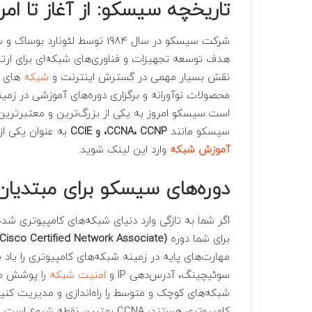
تاریخچه سیسکو: از آغاز تا امر
شرکت سیسکو در سال 1984 توسط 
هدف توسعه تجهیزات و فناوری‌های شبکه‌ای برای ارتبا
نقش بسیار مهمی در گسترش اینترنت و
شبکه‌
های ک
محصولات نوآورانه و برگزاری دوره‌های آموزشی در زمی
است.سیسکو امروز به یکی از بزرگ‌ترین و معتبرترین
سیسکو مانند
CCNA، CCNP، و CCIE
به عنوان یکی از معتبر
آموزش شبکه
وارد این لینک شوید.
دوره‌های سیسکو برای مبتدیان: از CCNA شروع
اگر شما به تازگی وارد دنیای شبکه‌های کامپیوتری شد
برای شما دوره
Cisco Certified Network Associate)
سوئیچینگ، آدرس‌دهی IP و
امنیت شبکه
شبکه‌های کوچک و متوسط را راه‌اندازی و مدیریت کنید. 
کامپیوتری هستند، CCNA بهترین نق