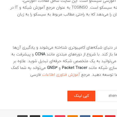
ع آموزشی سیسکو است. این سایت شامل مقالات آموزشی،
ویدیوهای آموزشی و فروم‌های پرسش و پاسخ در زمینه سیسکو است. TOSINSO به عنوان مرجع آموزش شبکه و IT در
کان را می‌دهد که به راحتی مطالب مربوط به سیسکو را به زبان
ر دنیای شبکه‌های کامپیوتری شناخته می‌شوند و یادگیری آن‌ها
 باز کند. با شروع از دوره‌های مبتدی مانند
CCNA
و پیشرفت به
 می‌توانید به یک متخصص شبکه حرفه‌ای تبدیل شوید. علاوه بر
‌سازی شبکه مانند
Packet Tracer
و
GNS3
می‌تواند به شما کمک
‌ها توسعه دهید. مرجع
آموزش فناوری اطلاعات
فارسی
کپی لینک
امبلر
پینتریست
Reddit
VKontakte
پاکت
Odnoklassniki
اسکایپ
اشتراک گذاری با ایمیل
چاپ