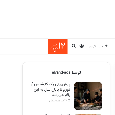
12
خبر
ورود
جستجو برای
دنبال کردن
جدید
توسط alvand-ads
پیش‌بینی یک کارشناس /
تورم تا پایان سال به این
رقم می‌رسد
17 ساعت پیش