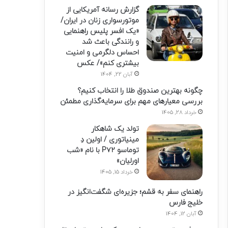
گزارش رسانه آمریکایی از
موتورسواری زنان در ایران/
«یک افسر پلیس راهنمایی
و رانندگی باعث شد
احساس دلگرمی و امنیت
بیشتری کنم»/ عکس
آبان 22, 1404
چگونه بهترین صندوق طلا را انتخاب کنیم؟
بررسی معیارهای مهم برای سرمایه‌گذاری مطمئن
خرداد 28, 1405
تولد یک شاهکار
مینیاتوری / اولین دِ
توماسو P۷۲ با نام «شب
اورلیان»
خرداد 15, 1405
راهنمای سفر به قشم؛ جزیره‌ای شگفت‌انگیز در
خلیج فارس
آبان 12, 1404