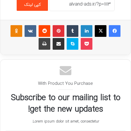
کپی لینک
فیسبوک
ایکس
لینکداین
تامبلر
پینتریست
Reddit
VKontakte
assniki
پاکت
اسکایپ
اشتراک گذاری با ایمیل
چاپ
With Product You Purchase
Subscribe to our mailing list to
get the new updates!
Lorem ipsum dolor sit amet, consectetur.