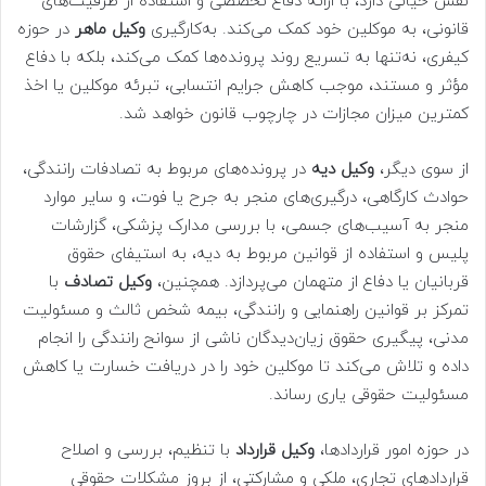
نقش حیاتی دارد، با ارائه دفاع تخصصی و استفاده از ظرفیت‌های
قانونی، به موکلین خود کمک می‌کند. به‌کارگیری
وکیل ماهر
در حوزه
کیفری، نه‌تنها به تسریع روند پرونده‌ها کمک می‌کند، بلکه با دفاع
مؤثر و مستند، موجب کاهش جرایم انتسابی، تبرئه موکلین یا اخذ
کمترین میزان مجازات در چارچوب قانون خواهد شد.
از سوی دیگر،
وکیل دیه
در پرونده‌های مربوط به تصادفات رانندگی،
حوادث کارگاهی، درگیری‌های منجر به جرح یا فوت، و سایر موارد
منجر به آسیب‌های جسمی، با بررسی مدارک پزشکی، گزارشات
پلیس و استفاده از قوانین مربوط به دیه، به استیفای حقوق
قربانیان یا دفاع از متهمان می‌پردازد. همچنین،
وکیل تصادف
با
تمرکز بر قوانین راهنمایی و رانندگی، بیمه شخص ثالث و مسئولیت
مدنی، پیگیری حقوق زیان‌دیدگان ناشی از سوانح رانندگی را انجام
داده و تلاش می‌کند تا موکلین خود را در دریافت خسارت یا کاهش
مسئولیت حقوقی یاری رساند.
در حوزه امور قراردادها،
وکیل قرارداد
با تنظیم، بررسی و اصلاح
قراردادهای تجاری، ملکی و مشارکتی، از بروز مشکلات حقوقی