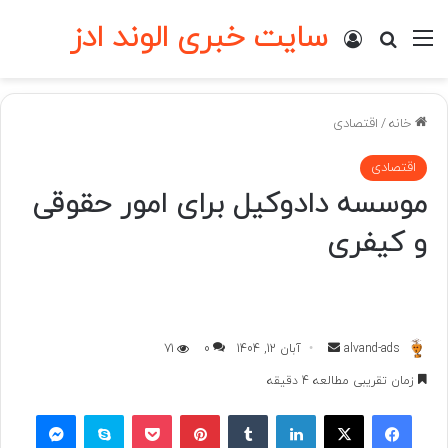
سایت خبری الوند ادز
منو
ورود
جستجو برای
خانه
/
اقتصادی
اقتصادی
موسسه دادوکیل برای امور حقوقی
و کیفری
ارسال
alvand-ads
آبان 12, 1404
0
71
به
زمان تقریبی مطالعه 4 دقیقه
ایمیل
فیسبوک
ایکس
لینکداین
تامبلر
پینتریست
پاکت
اسکایپ
مسنجر