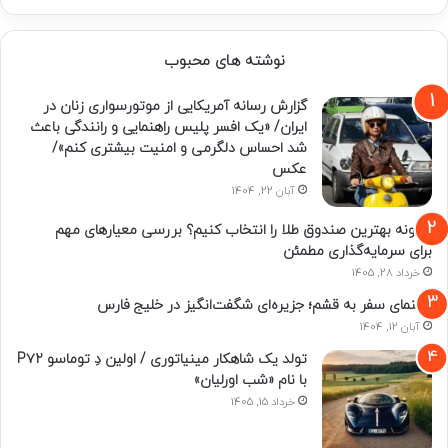
نوشته های محبوب
گزارش رسانه آمریکایی از موتورسواری زنان در
ایران/ «یک افسر پلیس راهنمایی و رانندگی باعث
شد احساس دلگرمی و امنیت بیشتری کنم»/
عکس
آبان 22, 1404
چگونه بهترین صندوق طلا را انتخاب کنیم؟ بررسی معیارهای مهم
برای سرمایه‌گذاری مطمئن
خرداد 28, 1405
راهنمای سفر به قشم؛ جزیره‌ای شگفت‌انگیز در خلیج فارس
آبان 12, 1404
تولد یک شاهکار مینیاتوری / اولین دِ توماسو P۷۲
با نام «شب اورلیان»
خرداد 15, 1405