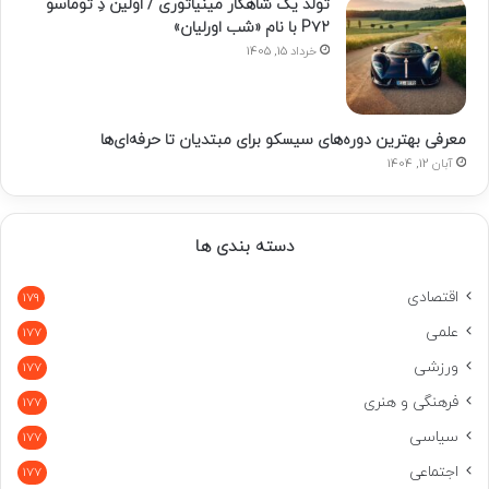
تولد یک شاهکار مینیاتوری / اولین دِ توماسو
P۷۲ با نام «شب اورلیان»
خرداد 15, 1405
معرفی بهترین دوره‌های سیسکو برای مبتدیان تا حرفه‌ای‌ها
آبان 12, 1404
دسته بندی ها
اقتصادی
179
علمی
177
ورزشی
177
فرهنگی و هنری
177
سیاسی
177
اجتماعی
177