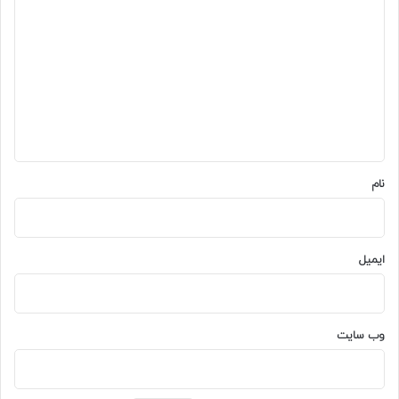
ی
د
گ
ا
ه
*
نام
ایمیل
وب‌ سایت