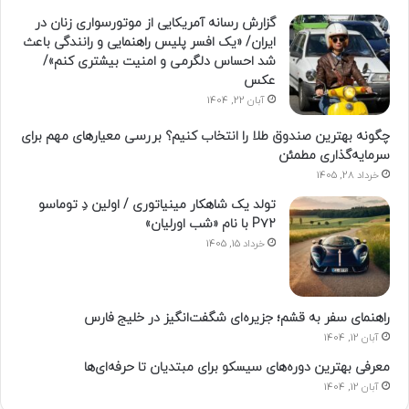
گزارش رسانه آمریکایی از موتورسواری زنان در
ایران/ «یک افسر پلیس راهنمایی و رانندگی باعث
شد احساس دلگرمی و امنیت بیشتری کنم»/
عکس
آبان 22, 1404
چگونه بهترین صندوق طلا را انتخاب کنیم؟ بررسی معیارهای مهم برای
سرمایه‌گذاری مطمئن
خرداد 28, 1405
تولد یک شاهکار مینیاتوری / اولین دِ توماسو
P۷۲ با نام «شب اورلیان»
خرداد 15, 1405
راهنمای سفر به قشم؛ جزیره‌ای شگفت‌انگیز در خلیج فارس
آبان 12, 1404
معرفی بهترین دوره‌های سیسکو برای مبتدیان تا حرفه‌ای‌ها
آبان 12, 1404