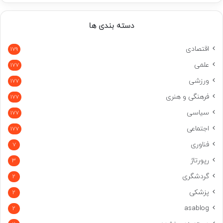
دسته بندی ها
اقتصادی
179
علمی
177
ورزشی
177
فرهنگی و هنری
177
سیاسی
177
اجتماعی
177
فناوری
7
رپورتاژ
3
گردشگری
2
پزشکی
2
asablog
2