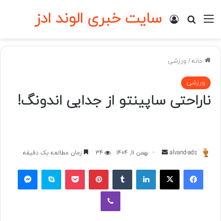
سایت خبری الوند ادز
منو
ورود
جستجو برای
خانه
/
ورزشی
ورزشی
ناراحتی ساپینتو از جدایی اندونگ!
ارسال
alvand-ads
بهمن 11, 1404
34
زمان مطالعه یک دقیقه
به
فیسبوک
ایکس
لینکداین
تامبلر
پینتریست
پاکت
اسکایپ
مسنجر
ایمیل
وایبر