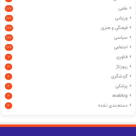
علمی
177
ورزشی
177
فرهنگی و هنری
177
سیاسی
177
اجتماعی
177
فناوری
7
رپورتاژ
3
گردشگری
2
پزشکی
2
asablog
2
دسته‌بندی نشده
2