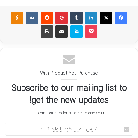
فیسبوک
ایکس
لینکداین
تامبلر
پینتریست
Reddit
VKontakte
assniki
پاکت
اسکایپ
اشتراک گذاری با ایمیل
چاپ
With Product You Purchase
Subscribe to our mailing list to
get the new updates!
Lorem ipsum dolor sit amet, consectetur.
آدرس
ایمیل