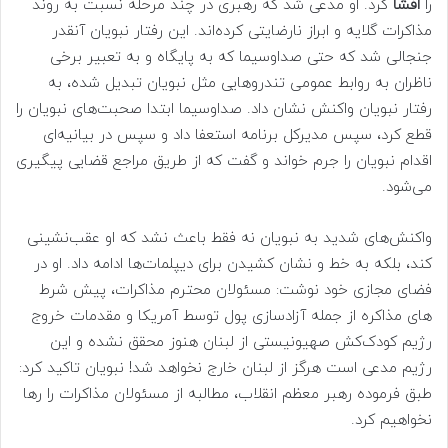
را
افشا
کرد. او مدعی شد که رهبری در چند مرحله نسبت به روند
مذاکرات گلایه و ابراز نارضایتی کرده‌اند. این رفتار نبویان آنقدر
جنجالی شد که حتی صداوسیما که به پایگاه و به تعبیر برخی
ناظران به روابط عمومی تندروهایی مثل نبویان تبدیل شده، به
رفتار نبویان واکنش نشان داد. صداوسیما ابتدا صحبت‌های نبویان را
قطع کرد، سپس مدیرکل برنامه استعفا داد و سپس در بیانیه‌ای
اقدام نبویان را جرم خواند و گفت که از طریق مراجع قضایی پیگیری
می‌شود.
واکنش‌های شدید به نبویان نه فقط باعث نشد که او عقب‌نشینی
کند، بلکه به خط و نشان کشیدن برای دیپلمات‌ها ادامه داد. او در
فضای مجازی خود نوشت: مسئولان محترم مذاکرات، پیش شرط
های مذاکره از جمله آزادسازی پول توسط آمریکا و مقدمات خروج
رژیم کودک‌کش صهیونیستی از لبنان هنوز محقق نشده و این
رژیم مدعی است هرگز از لبنان خارج نخواهد شد! نبویان تاکید کرد:
طبق فرموده رهبر معظم انقلاب، مطالبه از مسئولان مذاکرات را رها
نخواهیم کرد.