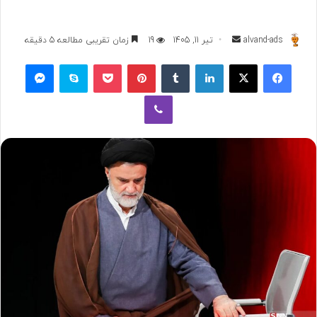
ارسال
alvand-ads
تیر 11, 1405
19
زمان تقریبی مطالعه 5 دقیقه
به
فیسبوک
ایکس
لینکداین
تامبلر
پینتریست
پاکت
اسکایپ
مسنجر
ایمیل
وایبر