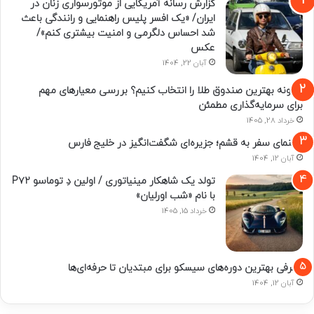
گزارش رسانه آمریکایی از موتورسواری زنان در
ایران/ «یک افسر پلیس راهنمایی و رانندگی باعث
شد احساس دلگرمی و امنیت بیشتری کنم»/
عکس
آبان 22, 1404
چگونه بهترین صندوق طلا را انتخاب کنیم؟ بررسی معیارهای مهم
برای سرمایه‌گذاری مطمئن
خرداد 28, 1405
راهنمای سفر به قشم؛ جزیره‌ای شگفت‌انگیز در خلیج فارس
آبان 12, 1404
تولد یک شاهکار مینیاتوری / اولین دِ توماسو P۷۲
با نام «شب اورلیان»
خرداد 15, 1405
معرفی بهترین دوره‌های سیسکو برای مبتدیان تا حرفه‌ای‌ها
آبان 12, 1404