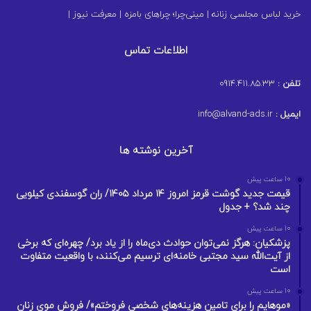
خرید لباس مجلسی زنانه
|
مینی‌چرا؛ چراهای بامزه
|
معرفت نیوز
|
اطلاعات تماس
تلفن :
0914.411.85.33
ایمیل :
info@alvand-ads.ir
آخرین نوشته ها
10 ساعت پیش
قیمت جدید گوشت قرمز امروز ۱۴ مرداد ۱۴۰۵/ ران گوسفندی کیلویی
چند شد؟ + جدول
10 ساعت پیش
پزشکیان: هرگز نمی‌توان حوادث دی‌ماه را از یاد برد/ چهره‌ای که برخی
از آیت‌الله سید مجتبی خامنه‌ای ترسیم می‌کنند، با واقعیت متفاوت
است
10 ساعت پیش
«موهایم را برای تامین هزینه‌های شخصی فروختم»/ فروش موی زنان