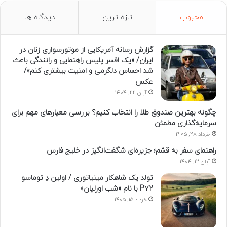
محبوب
تازه ترین
دیدگاه ها
گزارش رسانه آمریکایی از موتورسواری زنان در
ایران/ «یک افسر پلیس راهنمایی و رانندگی باعث
شد احساس دلگرمی و امنیت بیشتری کنم»/
عکس
آبان 22, 1404
چگونه بهترین صندوق طلا را انتخاب کنیم؟ بررسی معیارهای مهم برای
سرمایه‌گذاری مطمئن
خرداد 28, 1405
راهنمای سفر به قشم؛ جزیره‌ای شگفت‌انگیز در خلیج فارس
آبان 12, 1404
تولد یک شاهکار مینیاتوری / اولین دِ توماسو
P۷۲ با نام «شب اورلیان»
خرداد 15, 1405