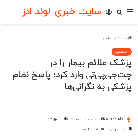
سایت خبری الوند ادز
منو
ورود
جستجو برای
خانه
/
اجتماعی
اجتماعی
پزشک علائم بیمار را در
چت‌جی‌پی‌تی وارد کرد؛ پاسخ نظام
پزشکی به نگرانی‌ها
ارسال
alvand-ads
خرداد 19, 1405
0
22
به
زمان تقریبی مطالعه 3 دقیقه
ایمیل