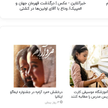
وداع
م
خبرآنلاین - عکس | درگذشت قهرمان جهان و
با
المپیک/ وداع با آقای اولین‌ها در کشتی
آقای
اولین‌ها
در
کشتی
ز آموزشگاه موسیقی کارت
درخشش «مرد آرام» در جشنواره ایماگو
س مدرس را مطالبه کنند
ایتالیا
3 روز پیش