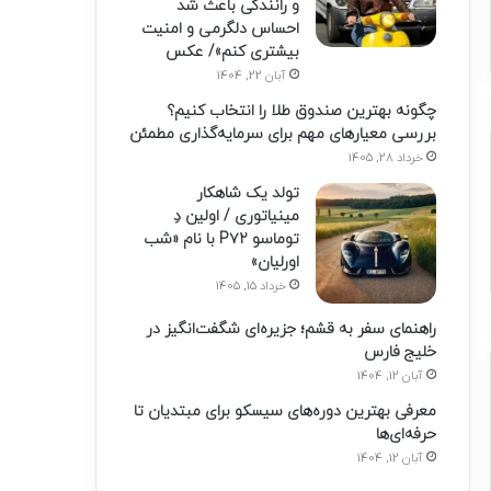
و رانندگی باعث شد
احساس دلگرمی و امنیت
بیشتری کنم»/ عکس
آبان 22, 1404
چگونه بهترین صندوق طلا را انتخاب کنیم؟
بررسی معیارهای مهم برای سرمایه‌گذاری مطمئن
خرداد 28, 1405
تولد یک شاهکار
مینیاتوری / اولین دِ
توماسو P۷۲ با نام «شب
اورلیان»
خرداد 15, 1405
راهنمای سفر به قشم؛ جزیره‌ای شگفت‌انگیز در
خلیج فارس
آبان 12, 1404
معرفی بهترین دوره‌های سیسکو برای مبتدیان تا
حرفه‌ای‌ها
آبان 12, 1404