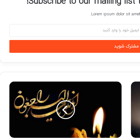
Subscribe to our mailing list
Lorem ipsum dolor sit amet,
خبرآنلاین
-
عکس
|
درگذشت
قهرمان
جهان
و
المپیک/