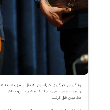
به گزارش خبرگزاری خبرآنلاین به نقل از مهر، «ترانه ه
های حوزه موسیقی با هنرمندی شاهین پورداداش امی
مخاطبان قرار گرفت.