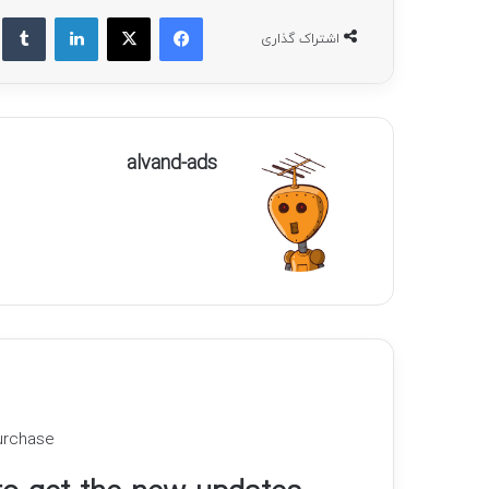
فیسبوک
ایکس
لینکداین
ت
اشتراک گذاری
alvand-ads
urchase