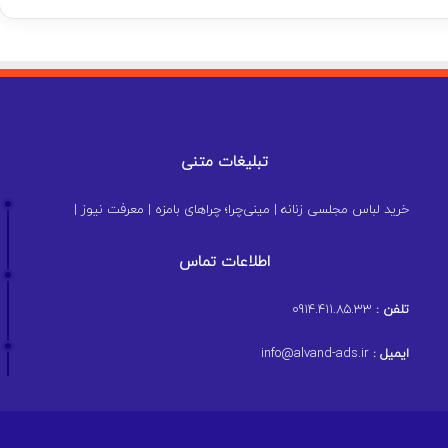
تبلیغات متنی
خرید لباس مجلسی زنانه
|
مینی‌چرا؛ چراهای بامزه
|
معرفت نیوز
|
اطلاعات تماس
تلفن :
0914.411.85.33
ایمیل :
info@alvand-ads.ir