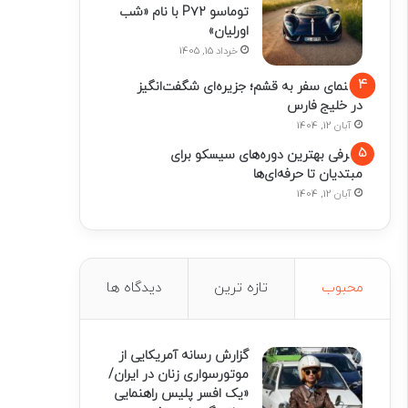
توماسو P۷۲ با نام «شب
اورلیان»
خرداد 15, 1405
راهنمای سفر به قشم؛ جزیره‌ای شگفت‌انگیز
در خلیج فارس
آبان 12, 1404
معرفی بهترین دوره‌های سیسکو برای
مبتدیان تا حرفه‌ای‌ها
آبان 12, 1404
محبوب
تازه ترین
دیدگاه ها
گزارش رسانه آمریکایی از
موتورسواری زنان در ایران/
«یک افسر پلیس راهنمایی