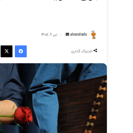
ارسال
alvand-ads
تیر 9, 1405
به
فیسبوک
ا
ایمیل
اشتراک گذاری