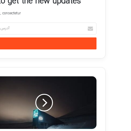
 to get the new updates!
 consectetur.
آدرس
ایمیل
خود
را
وارد
کنید
ورود
مطلقا
ممنوع!
/
نقاطی
روی
زمین
که
از