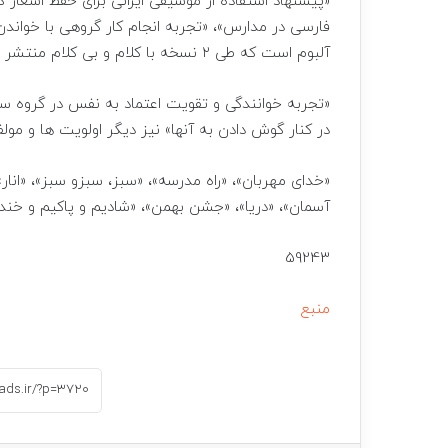
«پیشنهاد استفاده از موسیقی ایرانی برای حفظ اشعار 
فارسی در مدارس»، «تجربه انجام کار گروهی با خوان
آلبوم است که طی ۲ نسخه با کلام و بی کلام منتشر شده اند.
«تجربه خوانندگی و تقویت اعتماد به نفس در گروه سنی
در کنار گوش دادن به آنها» نیز دیگر اولویت ها و مو
«خدای مهربان»، «راه مدرسه»، «سبز، سبزو سبز»، «انار»، 
آسمان»، «دریا»، «جشن بهمن»، «شادیم و پاکیم و خند
59243
منبع