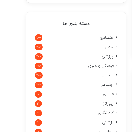
دسته بندی ها
اقتصادی
180
علمی
178
ورزشی
178
فرهنگی و هنری
178
سیاسی
178
اجتماعی
177
فناوری
7
رپورتاژ
3
گردشگری
2
پزشکی
2
asablog