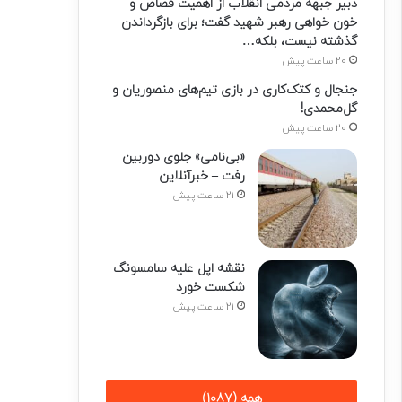
دبیر جبهه مردمی انقلاب از اهمیت قصاص و
خون خواهی رهبر شهید گفت؛ برای بازگرداندن
گذشته نیست، بلکه…
20 ساعت پیش
جنجال و کتک‌کاری در بازی تیم‌های منصوریان و
گل‌محمدی!
20 ساعت پیش
«بی‌نامی» جلوی دوربین
رفت – خبرآنلاین
21 ساعت پیش
نقشه اپل علیه سامسونگ
شکست خورد
21 ساعت پیش
همه (1087)