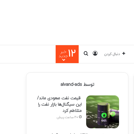
12
خبر
ورود
جستجو برای
دنبال کردن
جدید
توسط alvand-ads
قیمت نفت صعودی ماند/
این سیگنال‌ها بازار نفت را
متلاطم کرد
20 ساعت پیش