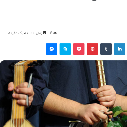
19
زمان مطالعه یک دقیقه
یکس
لینکداین
تامبلر
پینتریست
پاکت
اسکایپ
مسنجر