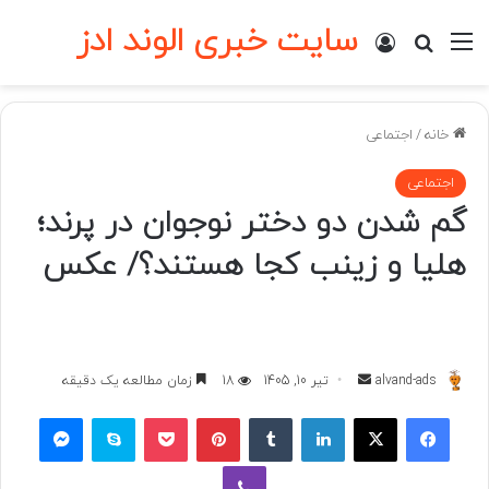
سایت خبری الوند ادز
منو
ورود
جستجو برای
خانه
/
اجتماعی
اجتماعی
گم شدن دو دختر نوجوان در پرند؛
هلیا و زینب کجا هستند؟/ عکس
ارسال
alvand-ads
تیر 10, 1405
18
زمان مطالعه یک دقیقه
به
فیسبوک
ایکس
لینکداین
تامبلر
پینتریست
پاکت
اسکایپ
مسنجر
ایمیل
وایبر