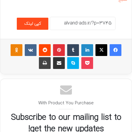
کپی لینک
فیسبوک
ایکس
لینکداین
تامبلر
پینتریست
Reddit
VKontakte
assniki
پاکت
اسکایپ
اشتراک گذاری با ایمیل
چاپ
With Product You Purchase
Subscribe to our mailing list to
get the new updates!