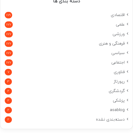
دسته بندی ها
اقتصادی
179
علمی
177
ورزشی
177
فرهنگی و هنری
177
سیاسی
177
اجتماعی
177
فناوری
7
رپورتاژ
3
گردشگری
2
پزشکی
2
asablog
2
دسته‌بندی نشده
2