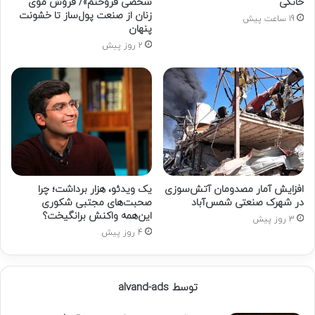
خانگی
شخصی فروختم»/ فروش موی
زنان از صنعت پول‌ساز تا خشونت
19 ساعت پیش
پنهان
2 روز پیش
افزایش آمار مصدومان آتش‌سوزی
یک ویدئو، هزار برداشت؛ چرا
در شهرک صنعتی شمس‌آباد
صحبت‌های مجتبی شکوری
این‌همه واکنش برانگیخت؟
3 روز پیش
4 روز پیش
توسط alvand-ads