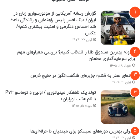
گزارش رسانه آمریکایی از موتورسواری زنان در
ایران/ «یک افسر پلیس راهنمایی و رانندگی باعث
شد احساس دلگرمی و امنیت بیشتری کنم»/
عکس
آبان 22, 1404
چگونه بهترین صندوق طلا را انتخاب کنیم؟ بررسی معیارهای مهم
برای سرمایه‌گذاری مطمئن
خرداد 28, 1405
راهنمای سفر به قشم؛ جزیره‌ای شگفت‌انگیز در خلیج فارس
آبان 12, 1404
تولد یک شاهکار مینیاتوری / اولین دِ توماسو P۷۲
با نام «شب اورلیان»
خرداد 15, 1405
معرفی بهترین دوره‌های سیسکو برای مبتدیان تا حرفه‌ای‌ها
آبان 12, 1404