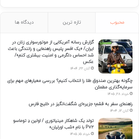
محبوب
تازه ترین
دیدگاه ها
گزارش رسانه آمریکایی از موتورسواری زنان در
ایران/ «یک افسر پلیس راهنمایی و رانندگی باعث
شد احساس دلگرمی و امنیت بیشتری کنم»/
عکس
آبان 22, 1404
چگونه بهترین صندوق طلا را انتخاب کنیم؟ بررسی معیارهای مهم برای
سرمایه‌گذاری مطمئن
خرداد 28, 1405
راهنمای سفر به قشم؛ جزیره‌ای شگفت‌انگیز در خلیج فارس
آبان 12, 1404
تولد یک شاهکار مینیاتوری / اولین دِ توماسو
P۷۲ با نام «شب اورلیان»
خرداد 15, 1405