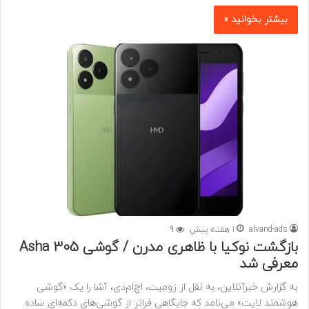
بیشتر بخوانید »
alvand-ads
1 هفته پیش
9
بازگشت نوکیا با ظاهری مدرن / گوشی Asha 305
معرفی شد
به گزارش خبرآنلاین، به نقل از زومیت، اچ‌ام‌دی، آشا را یک «گوشی
هوشمند لایت» می‌نامد که جایگاهی فراتر از گوشی‌های دکمه‌ای ساده