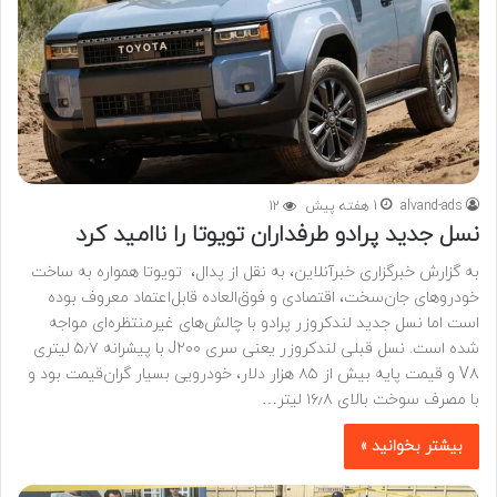
alvand-ads
1 هفته پیش
12
نسل جدید پرادو طرفداران تویوتا را ناامید کرد
به گزارش خبرگزاری خبرآنلاین، به نقل از پدال، تویوتا همواره به ساخت
خودروهای جان‌سخت، اقتصادی و فوق‌العاده قابل‌اعتماد معروف بوده
است اما نسل جدید لندکروزر پرادو با چالش‌های غیرمنتظره‌ای مواجه
شده است. نسل قبلی لندکروزر یعنی سری J۲۰۰ با پیشرانه ۵٫۷ لیتری
V۸ و قیمت پایه بیش از ۸۵ هزار دلار، خودرویی بسیار گران‌قیمت بود و
با مصرف سوخت بالای ۱۶٫۸ لیتر…
بیشتر بخوانید »