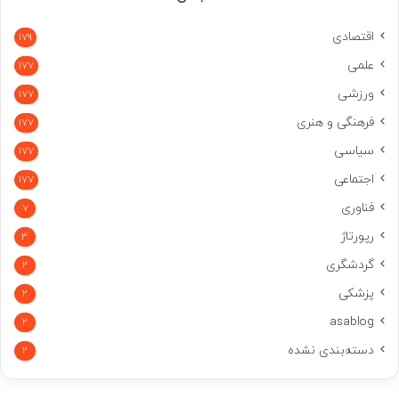
اقتصادی
179
علمی
177
ورزشی
177
فرهنگی و هنری
177
سیاسی
177
اجتماعی
177
فناوری
7
رپورتاژ
3
گردشگری
2
پزشکی
2
asablog
2
دسته‌بندی نشده
2