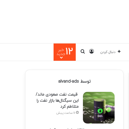
12
خبر
ورود
جستجو برای
دنبال کردن
جدید
توسط alvand-ads
قیمت نفت صعودی ماند/
این سیگنال‌ها بازار نفت را
متلاطم کرد
11 ساعت پیش