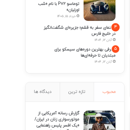
توماسو P۷۲ با نام «شب
اورلیان»
خرداد 15, 1405
راهنمای سفر به قشم؛ جزیره‌ای شگفت‌انگیز
در خلیج فارس
آبان 12, 1404
معرفی بهترین دوره‌های سیسکو برای
مبتدیان تا حرفه‌ای‌ها
آبان 12, 1404
محبوب
تازه ترین
دیدگاه ها
گزارش رسانه آمریکایی از
موتورسواری زنان در ایران/
«یک افسر پلیس راهنمایی