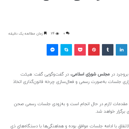
0
24
زمان مطالعه یک دقیقه
یکس
لینکداین
تامبلر
پینتریست
پاکت
اسکایپ
مسنجر
بروجرد در
مجلس شورای اسلامی
، در گفت‌وگویی گفت: هیئت
اری جلسات به‌صورت رسمی و فعال‌سازی چرخه قانون‌گذاری اتخاذ
 و مقدمات لازم در حال انجام است و به‌زودی جلسات رسمی صحن
 برگزار خواهد شد.
اق با ادامه جلسات موافق بوده و هماهنگی‌ها با دستگاه‌های ذی