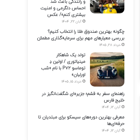
و رانندگی باعث شد
احساس دلگرمی و امنیت
بیشتری کنم»/ عکس
آبان 22, 1404
چگونه بهترین صندوق طلا را انتخاب کنیم؟
بررسی معیارهای مهم برای سرمایه‌گذاری مطمئن
خرداد 28, 1405
تولد یک شاهکار
مینیاتوری / اولین دِ
توماسو P۷۲ با نام «شب
اورلیان»
خرداد 15, 1405
راهنمای سفر به قشم؛ جزیره‌ای شگفت‌انگیز در
خلیج فارس
آبان 12, 1404
معرفی بهترین دوره‌های سیسکو برای مبتدیان تا
حرفه‌ای‌ها
آبان 12, 1404