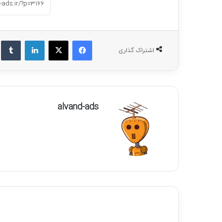
فیسبوک
ایکس
لینکداین
ت
اشتراک گذاری
alvand-ads