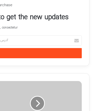
urchase
 to get the new updates!
 consectetur.
آدرس
ایمیل
خود
را
وارد
کنید
خبر
مهم
برای
والدین؛
سرویس
رفت