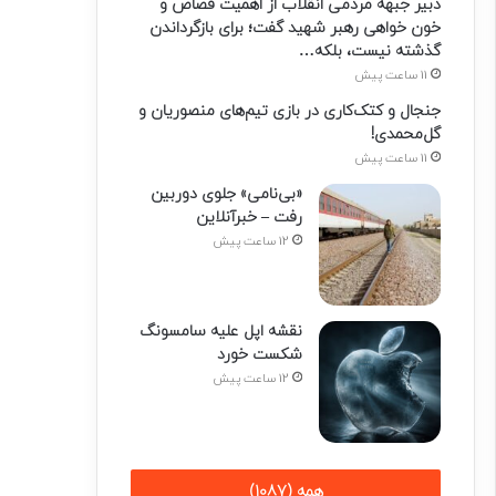
دبیر جبهه مردمی انقلاب از اهمیت قصاص و
خون خواهی رهبر شهید گفت؛ برای بازگرداندن
گذشته نیست، بلکه…
11 ساعت پیش
جنجال و کتک‌کاری در بازی تیم‌های منصوریان و
گل‌محمدی!
11 ساعت پیش
«بی‌نامی» جلوی دوربین
رفت – خبرآنلاین
12 ساعت پیش
نقشه اپل علیه سامسونگ
شکست خورد
12 ساعت پیش
همه (1087)