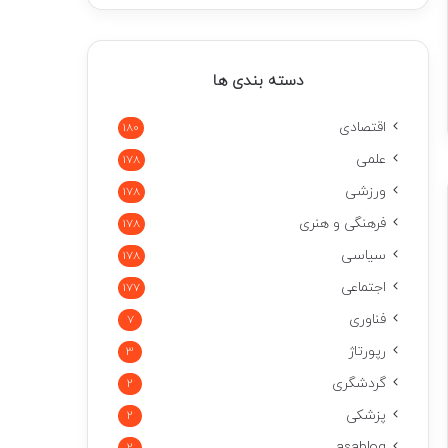
دسته بندی ها
اقتصادی
180
علمی
178
ورزشی
178
فرهنگی و هنری
178
سیاسی
178
اجتماعی
177
فناوری
7
رپورتاژ
3
گردشگری
2
پزشکی
2
asablog